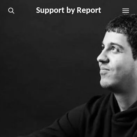
Ga
Support by Report
direct
naar
de
hoofdinhoud