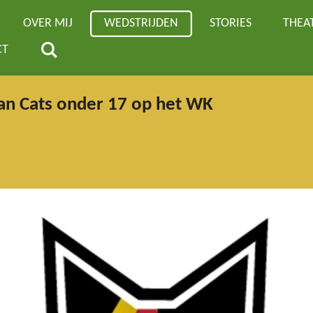
OVER MIJ
WEDSTRIJDEN
STORIES
THEA
CT
an Cats onder 17 op het WK