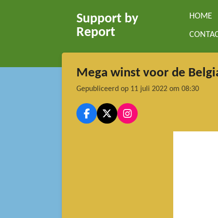
Ga
HOME
Support by
direct
Report
CONTA
naar
de
hoofdinhoud
Mega winst voor de Belgi
Gepubliceerd op 11 juli 2022 om 08:30
F
X
I
a
n
c
s
e
t
b
a
o
g
o
r
k
a
m