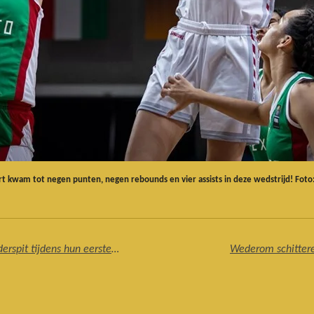
rt kwam tot negen punten, negen rebounds en vier assists in deze wedstrijd! Foto
Orange Lions en de Belgian Cats delven onderspit tijdens hun eerste wedstrijden op het EK onder 20
Wederom schittere