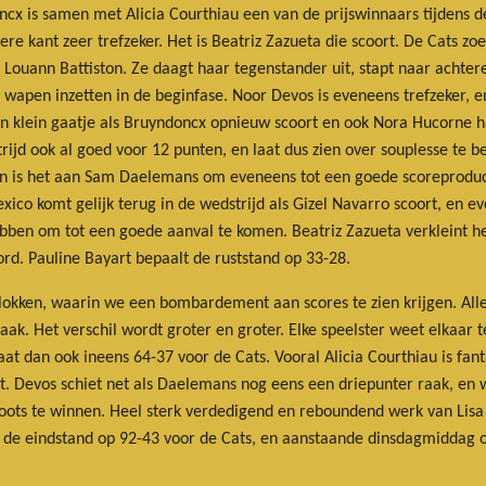
doncx is samen met
Alicia Courthiau een van de prijswinnaars tijdens 
e kant zeer trefzeker. Het is Beatriz Zazueta die scoort. De Cats z
 Louann Battiston. Ze daagt haar tegenstander uit, stapt naar achtere
ls wapen inzetten in de beginfase. Noor Devos is eveneens trefzeker, 
een klein gaatje als Bruyndoncx opnieuw scoort en ook Nora Hucorne
ijd ook al goed voor 12 punten, en laat dus zien over souplesse te b
an is het aan Sam Daelemans om eveneens tot een goede scoreproduc
ico komt gelijk terug in de wedstrijd als Gizel Navarro scoort, en ev
ebben om tot een goede aanval te komen. Beatriz Zazueta verkleint h
ord. Pauline Bayart bepaalt de ruststand op 33-28.
tblokken, waarin we een bombardement aan scores te zien krijgen. All
k. Het verschil wordt groter en groter. Elke speelster weet elkaar
at dan ook ineens 64-37 voor de Cats. Vooral Alicia Courthiau is fanta
art. Devos schiet net als Daelemans nog eens een driepunter raak, en w
ots te winnen. Heel sterk verdedigend en reboundend werk van Lisa
r de eindstand op 92-43 voor de Cats, en aanstaande dinsdagmiddag 