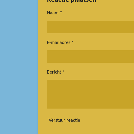
n
e
Naam *
E-mailadres *
Bericht *
Verstuur reactie