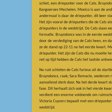
schiet, een driepunter voor de Cats. Bruyn
Kangoeroes Mechelen. Mexico is aan de ander
andermaal is daar de driepunter, dit keer via
Het zijn vooral de driepunters die de Cats a
driepunters in de wedstrijd. De Cats slaan 
formatie. Bruyndoncx was in de eerste wedstr
door de verdediging van de Cats heen, en d
ze de stand op 22-11 na het eerste kwart. Mex
driepunter. Het zijn de Cats die nu moeite h
net op tijd hebben de Cats het laatste antwo
Na rust schieten de Cats furieus uit de star
Bruyndoncx, raak; Sara Remacle, wederom raa
aanvallend sterk door. Na het derde kwart sta
fase. Dit herhaalt zich ook in het vierde kw
verdient een enorme voldoende om ruimscho
Victoria Cuyvers bepaalt met een driepunte
wedstrijd.