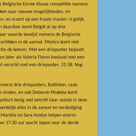
de Belgische Eerste Klasse competitie namens
oeken naar nieuwe mogelijkheden, en
n, en scoort op een fraaie manier: 6 gelijk.
en daardoor komt België al op drie
 haar waarde bewijst namens de Belgische
eschikken in de aanval. Mexico komt niet
tie de komen. Met een driepunter bepaalt
en later als Valeria Flores toeslaat met een
et verschil met een driepunter: 31-28. Nog
ereerst drie driepunters.
Battiston, raak;
 te vinden, en ook Deborah Mukeba komt
stisch bezig wat betreft haar assists in deze
erkelijk alles in de aanval en verdediging
 Marblie en Sara Hostyn helpen enorm.
om 17:30 uur wacht Japan voor de derde