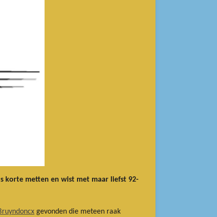
s korte metten en wist met maar liefst 92-
Bruyndoncx
gevonden die meteen raak