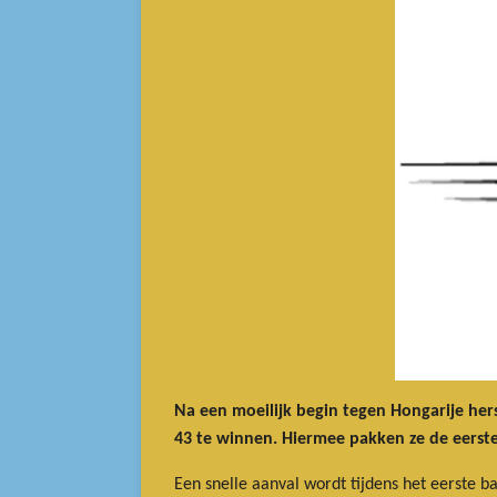
Na een moeilijk begin tegen Hongarije hers
43 te winnen. Hiermee pakken ze de eerste
Een snelle aanval wordt tijdens het eerste b