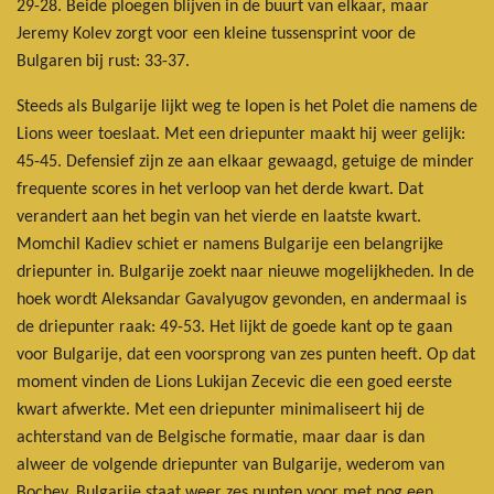
29-28. Beide ploegen blijven in de buurt van elkaar, maar
Jeremy Kolev zorgt voor een kleine tussensprint voor de
Bulgaren bij rust: 33-37.
Steeds als Bulgarije lijkt weg te lopen is het Polet die namens de
Lions weer toeslaat. Met een driepunter maakt hij weer gelijk:
45-45. Defensief zijn ze aan elkaar gewaagd, getuige de minder
frequente scores in het verloop van het derde kwart. Dat
verandert aan het begin van het vierde en laatste kwart.
Momchil Kadiev schiet er namens Bulgarije een belangrijke
driepunter in. Bulgarije zoekt naar nieuwe mogelijkheden. In de
hoek wordt Aleksandar Gavalyugov gevonden, en andermaal is
de driepunter raak: 49-53. Het lijkt de goede kant op te gaan
voor Bulgarije, dat een voorsprong van zes punten heeft. Op dat
moment vinden de Lions Lukijan Zecevic die een goed eerste
kwart afwerkte. Met een driepunter minimaliseert hij de
achterstand van de Belgische formatie, maar daar is dan
alweer de volgende driepunter van Bulgarije, wederom van
Bochev. Bulgarije staat weer zes punten voor met nog een