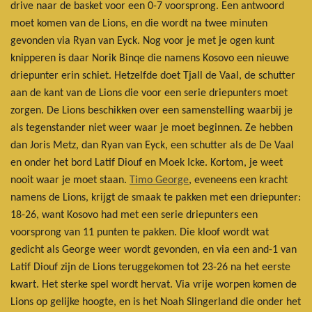
drive naar de basket voor een 0-7 voorsprong. Een antwoord
moet komen van de Lions, en die wordt na twee minuten
gevonden via Ryan van Eyck. Nog voor je met je ogen kunt
knipperen is daar Norik Binqe die namens Kosovo een nieuwe
driepunter erin schiet. Hetzelfde doet Tjall de Vaal, de schutter
aan de kant van de Lions die voor een serie driepunters moet
zorgen. De Lions beschikken over een samenstelling waarbij je
als tegenstander niet weer waar je moet beginnen. Ze hebben
dan Joris Metz, dan Ryan van Eyck, een schutter als de De Vaal
en onder het bord Latif Diouf en Moek Icke. Kortom, je weet
nooit waar je moet staan.
Timo George
, eveneens een kracht
namens de Lions, krijgt de smaak te pakken met een driepunter:
18-26, want Kosovo had met een serie driepunters een
voorsprong van 11 punten te pakken. Die kloof wordt wat
gedicht als George weer wordt gevonden, en via een and-1 van
Latif Diouf zijn de Lions teruggekomen tot 23-26 na het eerste
kwart. Het sterke spel wordt hervat. Via vrije worpen komen de
Lions op gelijke hoogte, en is het Noah Slingerland die onder het