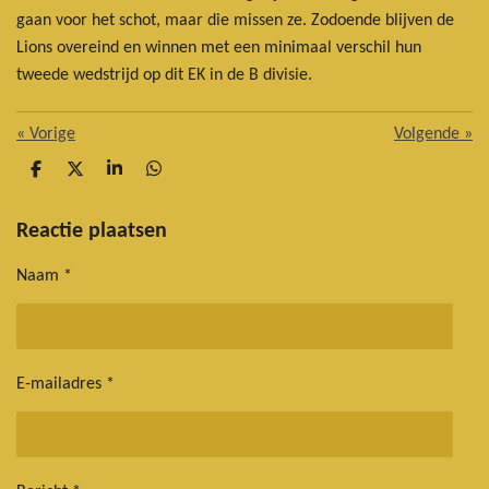
gaan voor het schot, maar die missen ze. Zodoende blijven de
Lions overeind en winnen met een minimaal verschil hun
tweede wedstrijd op dit EK in de B divisie.
«
Vorige
Volgende
»
D
D
S
D
e
e
h
e
l
e
a
l
e
l
r
e
Reactie plaatsen
n
e
n
Naam *
E-mailadres *