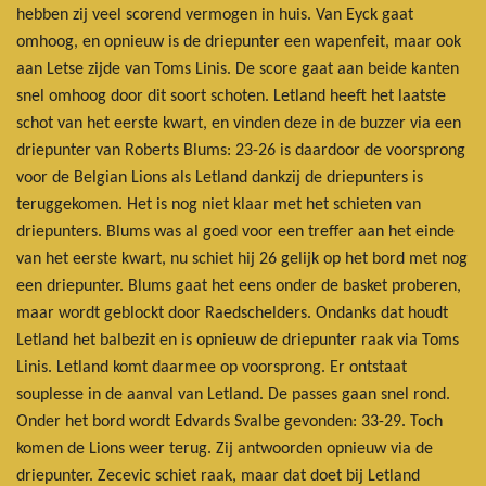
hebben zij veel scorend vermogen in huis. Van Eyck gaat
omhoog, en opnieuw is de driepunter een wapenfeit, maar ook
aan Letse zijde van Toms Linis. De score gaat aan beide kanten
snel omhoog door dit soort schoten. Letland heeft het laatste
schot van het eerste kwart, en vinden deze in de buzzer via een
driepunter van Roberts Blums: 23-26 is daardoor de voorsprong
voor de Belgian Lions als Letland dankzij de driepunters is
teruggekomen. Het is nog niet klaar met het schieten van
driepunters. Blums was al goed voor een treffer aan het einde
van het eerste kwart, nu schiet hij 26 gelijk op het bord met nog
een driepunter. Blums gaat het eens onder de basket proberen,
maar wordt geblockt door Raedschelders. Ondanks dat houdt
Letland het balbezit en is opnieuw de driepunter raak via Toms
Linis. Letland komt daarmee op voorsprong. Er ontstaat
souplesse in de aanval van Letland. De passes gaan snel rond.
Onder het bord wordt Edvards Svalbe gevonden: 33-29. Toch
komen de Lions weer terug. Zij antwoorden opnieuw via de
driepunter. Zecevic schiet raak, maar dat doet bij Letland