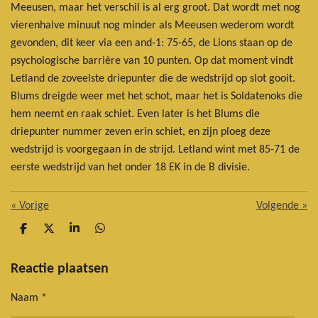
Meeusen, maar het verschil is al erg groot. Dat wordt met nog
vierenhalve minuut nog minder als Meeusen wederom wordt
gevonden, dit keer via een and-1: 75-65, de Lions staan op de
psychologische barrière van 10 punten. Op dat moment vindt
Letland de zoveelste driepunter die de wedstrijd op slot gooit.
Blums dreigde weer met het schot, maar het is Soldatenoks die
hem neemt en raak schiet. Even later is het Blums die
driepunter nummer zeven erin schiet, en zijn ploeg deze
wedstrijd is voorgegaan in de strijd. Letland wint met 85-71 de
eerste wedstrijd van het onder 18 EK in de B divisie.
«
Vorige
Volgende
»
D
D
S
D
e
e
h
e
l
e
a
l
e
l
r
e
Reactie plaatsen
n
e
n
Naam *