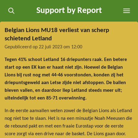
Ga
Support by Report
direct
naar
de
Belgian Lions MU18 verliest van scherp
hoofdinhoud
schietend Letland
Gepubliceerd op 22 juli 2023 om 12:00
Tegen 41% schoot Letland 16 driepunters raak. Een betere
start op een EK kan er haast niet zijn. Hoewel de Belgian
Lions bij rust nog met 44-46 voorstonden, konden zij het
driepuntsgeweld aan Letse zijde niet afstoppen. De ballen
bleven vallen, en daardoor liep Letland steeds meer uit;
uiteindelijk tot een 85-71 overwinning.
In de eerste aanvallen weten zowel de Belgian Lions als Letland
nog niet toe te slaan. Het is na een minuutje Noah Meeusen die
de rebound pakt en met een fraaie Eurostap voor de eerste
score zorgt via een drive naar de basket. De Lions gaan door.