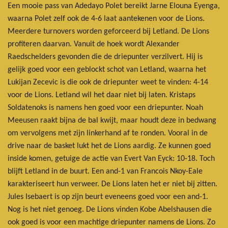
Een mooie pass van Adedayo Polet bereikt Jarne Elouna Eyenga,
waarna Polet zelf ook de 4-6 laat aantekenen voor de Lions.
Meerdere turnovers worden geforceerd bij Letland. De Lions
profiteren daarvan. Vanuit de hoek wordt Alexander
Raedschelders gevonden die de driepunter verzilvert. Hij is
gelijk goed voor een geblockt schot van Letland, waarna het
Lukijan Zecevic is die ook de driepunter weet te vinden: 4-14
voor de Lions. Letland wil het daar niet bij laten. Kristaps
Soldatenoks is namens hen goed voor een driepunter. Noah
Meeusen raakt bijna de bal kwijt, maar houdt deze in bedwang
om vervolgens met zijn linkerhand af te ronden. Vooral in de
drive naar de basket lukt het de Lions aardig. Ze kunnen goed
inside komen, getuige de actie van Evert Van Eyck: 10-18. Toch
blijft Letland in de buurt. Een and-1 van Francois Nkoy-Eale
karakteriseert hun verweer. De Lions laten het er niet bij zitten.
Jules Isebaert is op zijn beurt eveneens goed voor een and-1.
Nog is het niet genoeg. De Lions vinden Kobe Abelshausen die
ook goed is voor een machtige driepunter namens de Lions. Zo