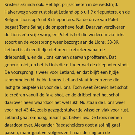
Kristers Skrinda ook. Het lijkt prijsschieten in de wedstrijd.
Halverwege voor rust staat Letland op 6 uit 9 driepunters, en de
Belgian Lions op 5 uit 8 driepunters. Na de drive van Polet
begaat Toms Salnajs de onsportieve fout. Daarvan verzilveren
de Lions één vrije worp, en Polet is het die wederom via links
scoort en de voorsprong weer bezorgt aan de Lions: 38-39.
Letland is al een tijdje niet meer trefzeker vanaf de
driepuntslijn, en de Lions kunnen daarvan profiteren. Dat
gebeurt niet, en het is Linis die dit keer wel de driepunter vindt.
De voorsprong is weer voor Letland, en dat blijft een tijdje
schommelen bij beide teams. Letland staat in een zone die
lastig te bespelen is voor de Lions. Toch weet Zecevic het schot
te creëren vanuit de fake shot, en de dribbel met het schot
daarover heen waardoor het wel lukt. Nu staan de Lions weer
voor met 43-44, zoals gezegd; stuivertje wisselen vlak voor rust.
Letland gaat omhoog, maar lijdt balverlies. De Lions nemen
daardoor over. Alexander Raedschelders doet alsof hij gaat
passen, maar gaat vervolgens zelf naar de ring om de