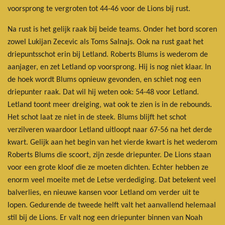
voorsprong te vergroten tot 44-46 voor de Lions bij rust.
Na rust is het gelijk raak bij beide teams. Onder het bord scoren
zowel Lukijan Zecevic als Toms Salnajs. Ook na rust gaat het
driepuntsschot erin bij Letland. Roberts Blums is wederom de
aanjager, en zet Letland op voorsprong. Hij is nog niet klaar. In
de hoek wordt Blums opnieuw gevonden, en schiet nog een
driepunter raak. Dat wil hij weten ook: 54-48 voor Letland.
Letland toont meer dreiging, wat ook te zien is in de rebounds.
Het schot laat ze niet in de steek. Blums blijft het schot
verzilveren waardoor Letland uitloopt naar 67-56 na het derde
kwart. Gelijk aan het begin van het vierde kwart is het wederom
Roberts Blums die scoort, zijn zesde driepunter. De Lions staan
voor een grote kloof die ze moeten dichten. Echter hebben ze
enorm veel moeite met de Letse verdediging. Dat betekent veel
balverlies, en nieuwe kansen voor Letland om verder uit te
lopen. Gedurende de tweede helft valt het aanvallend helemaal
stil bij de Lions. Er valt nog een driepunter binnen van Noah