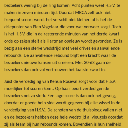
bezoekers weinig bij de ring komen. Acht punten weet H.S.V. te
maken in zeven minuten tijd. Doordat MBCA zelf ook niet
frequent scoort wordt het verschil niet kleiner, al is het de
driepunter van Pien Vogelaar die voor wat verweer zorgt. Toch
is het H.S.V. die in de resterende minuten van het derde kwart
orde op zaken stelt als Hartman opnieuw wordt gevonden. Ze is
bezig aan een sterke wedstrijd met veel drives en aanvallende
rebounds. De aanvallende rebound blijft een kracht waar de
bezoekers nieuwe kansen uit creëren. Met 30-63 gaan de
bezoekers dan ook vol vertrouwen het laatste kwart in.
Juist de verdediging van Kensia Roseval zorgt voor dat H.S.V.
moeilijker tot scoren komt. Op haar beurt verdedigen de
bezoekers net zo sterk. Een lage score is dan ook het gevolg,
doordat er goede help-side wordt gegeven bij elke wissel in de
verdediging van H.S.V.. De schoten van de thuisploeg vallen niet,
en de bezoekers hebben deze hele wedstrijd al vleugels doordat
zij als team bij hun rebounds komen. Bovendien is hun snelheid