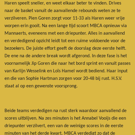
Haren speelt sneller, en weet elkaar beter te vinden. Drives
naar de basket vanuit de aanvallende rebounds weten ze te
verzilveren. Pien Goren zorgt voor 11-33 als Haren weer vrije
worpen erin gooit. Na een lange tijd scoort MBCA opnieuw via
Mannaerts, eveneens met een driepunter. Alles in aanvallend
en verdedigend opzicht leidt tot een ruime voldoende voor de
bezoekers. De juiste effort geeft de doorslag deze eerste helft.
De ene na de andere break wordt afgerond. In deze fase is het
voornamelijk Jip Goren die naar het bord sprint en vanuit passes
van Karlijn Wesselink en Loïs Hamel wordt bediend. Haar input
en die van Sophie Hartman zorgen voor 20-48 bij rust. H.S.V.
staat al op een gewenste voorsprong.
Beide teams verdedigen na rust sterk waardoor aanvallend de
scores uitblijven. Na zes minuten is het Annabel Vooijs die een
driepunter verzilvert, een van de weinige scores in de eerste
minuten van het derde kwart. MBCA verdedigt zo dat de