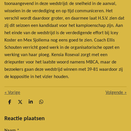
toonaangevend in deze wedstrijd: de snelheid in de aanval,
wisselen in de verdediging en op tijd communiceren. Het
verschil wordt daardoor groter, en daarmee laat H.S.V. zien dat
zij dit seizoen een kandidaat voor het kampioenschap zijn. Aan
het einde van de wedstrijd is de verdedigende effort bij Icey
Koster en Mex Sjollema nog eens goed te zien. Coach Ellis
Schouten verricht goed werk in de organisatorische opzet en
werking van haar ploeg. Kensia Roseval zorgt met een
driepunter voor het laatste woord namens MBCA, maar de
bezoekers gaan deze wedstrijd winnen met 39-81 waardoor zij
de koppositie in het vizier houden.
«
Vorige
Volgende
»
D
D
S
D
e
e
h
e
l
e
a
l
e
l
r
e
Reactie plaatsen
n
e
n
Naam *