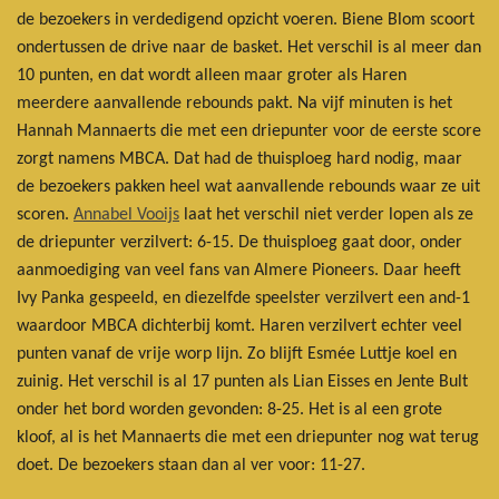
de bezoekers in verdedigend opzicht voeren. Biene Blom scoort
ondertussen de drive naar de basket. Het verschil is al meer dan
10 punten, en dat wordt alleen maar groter als Haren
meerdere aanvallende rebounds pakt. Na vijf minuten is het
Hannah Mannaerts die met een driepunter voor de eerste score
zorgt namens MBCA. Dat had de thuisploeg hard nodig, maar
de bezoekers pakken heel wat aanvallende rebounds waar ze uit
scoren.
Annabel Vooijs
laat het verschil niet verder lopen als ze
de driepunter verzilvert: 6-15. De thuisploeg gaat door, onder
aanmoediging van veel fans van Almere Pioneers. Daar heeft
Ivy Panka gespeeld, en diezelfde speelster verzilvert een and-1
waardoor MBCA dichterbij komt. Haren verzilvert echter veel
punten vanaf de vrije worp lijn. Zo blijft Esmée Luttje koel en
zuinig. Het verschil is al 17 punten als Lian Eisses en Jente Bult
onder het bord worden gevonden: 8-25. Het is al een grote
kloof, al is het Mannaerts die met een driepunter nog wat terug
doet. De bezoekers staan dan al ver voor: 11-27.