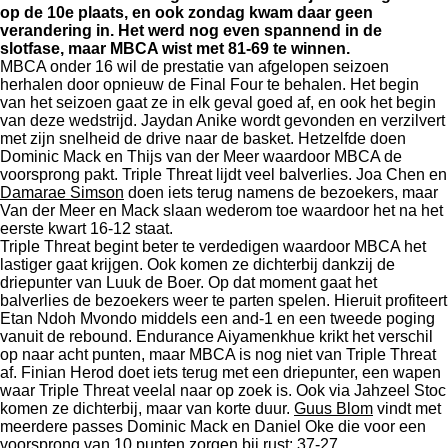
op de 10e plaats, en ook zondag kwam daar geen
verandering in. Het werd nog even spannend in de
slotfase, maar MBCA wist met 81-69 te winnen.
MBCA onder 16 wil de prestatie van afgelopen seizoen
herhalen door opnieuw de Final Four te behalen. Het begin
van het seizoen gaat ze in elk geval goed af, en ook het begin
van deze wedstrijd. Jaydan Anike wordt gevonden en verzilvert
met zijn snelheid de drive naar de basket. Hetzelfde doen
Dominic Mack en Thijs van der Meer waardoor MBCA de
voorsprong pakt. Triple Threat lijdt veel balverlies. Joa Chen en
Damarae Simson
doen iets terug namens de bezoekers, maar
Van der Meer en Mack slaan wederom toe waardoor het na het
eerste kwart 16-12 staat.
Triple Threat begint beter te verdedigen waardoor MBCA het
lastiger gaat krijgen. Ook komen ze dichterbij dankzij de
driepunter van Luuk de Boer. Op dat moment gaat het
balverlies de bezoekers weer te parten spelen. Hieruit profiteert
Etan Ndoh Mvondo middels een and-1 en een tweede poging
vanuit de rebound. Endurance Aiyamenkhue krikt het verschil
op naar acht punten, maar MBCA is nog niet van Triple Threat
af. Finian Herod doet iets terug met een driepunter, een wapen
waar Triple Threat veelal naar op zoek is. Ook via Jahzeel Stoc
komen ze dichterbij, maar van korte duur.
Guus Blom
vindt met
meerdere passes Dominic Mack en Daniel Oke die voor een
voorsprong van 10 punten zorgen bij rust: 37-27.