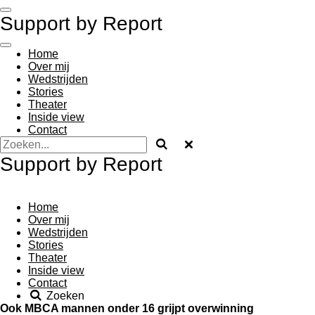
Ga
Support by Report
direct
naar
de
Home
hoofdinhoud
Over mij
Wedstrijden
Stories
Theater
Inside view
Contact
Support by Report
Home
Over mij
Wedstrijden
Stories
Theater
Inside view
Contact
Zoeken
Ook MBCA mannen onder 16 grijpt overwinning