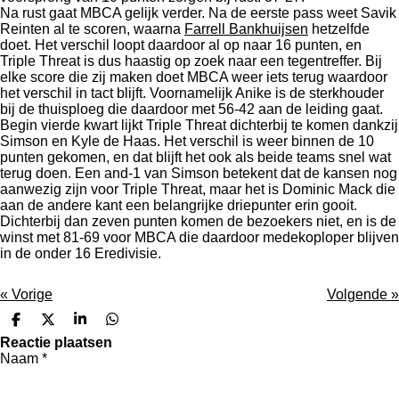
Na rust gaat MBCA gelijk verder. Na de eerste pass weet Savik
Reinten al te scoren, waarna
Farrell Bankhuijsen
hetzelfde
doet. Het verschil loopt daardoor al op naar 16 punten, en
Triple Threat is dus haastig op zoek naar een tegentreffer. Bij
elke score die zij maken doet MBCA weer iets terug waardoor
het verschil in tact blijft. Voornamelijk Anike is de sterkhouder
bij de thuisploeg die daardoor met 56-42 aan de leiding gaat.
Begin vierde kwart lijkt Triple Threat dichterbij te komen dankzij
Simson en Kyle de Haas. Het verschil is weer binnen de 10
punten gekomen, en dat blijft het ook als beide teams snel wat
terug doen. Een and-1 van Simson betekent dat de kansen nog
aanwezig zijn voor Triple Threat, maar het is Dominic Mack die
aan de andere kant een belangrijke driepunter erin gooit.
Dichterbij dan zeven punten komen de bezoekers niet, en is de
winst met 81-69 voor MBCA die daardoor medekoploper blijven
in de onder 16 Eredivisie.
«
Vorige
Volgende
»
D
D
S
D
e
e
h
e
Reactie plaatsen
l
e
a
l
Naam *
e
l
r
e
n
e
n