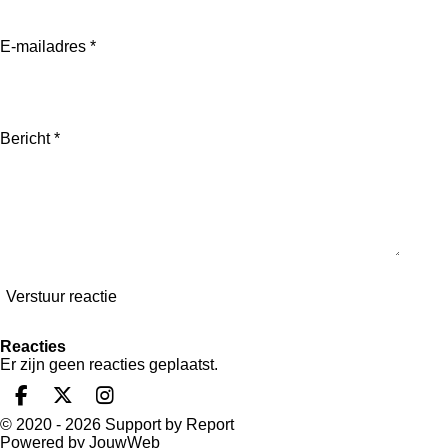
E-mailadres *
Bericht *
Verstuur reactie
Reacties
Er zijn geen reacties geplaatst.
F
X
I
a
n
© 2020 - 2026 Support by Report
c
s
Powered by
JouwWeb