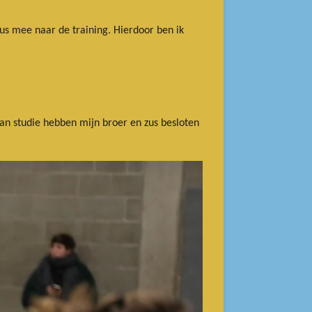
zus mee naar de training. Hierdoor ben ik
an studie hebben mijn broer en zus besloten