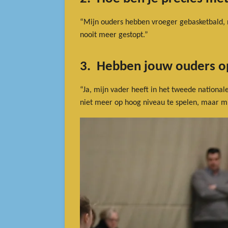
“Mijn ouders hebben vroeger gebasketbald, ne
nooit meer gestopt.”
3. Hebben jouw ouders o
“Ja, mijn vader heeft in het tweede nationa
niet meer op hoog niveau te spelen, maar mi