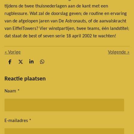
tijdens de twee thuisnederlagen aan de kant met een
rugblessure. Wat zal de doorslag geven; de routine en ervaring
van de afgelopen jaren van De Astronauts, of de aanvalskracht
van EiffelTowers? Vier winstpartijen, twee teams, één landstitel;
dat staat de best of seven serie 18 april 2002 te wachten!
«
Vorige
Volgende
»
D
D
S
D
e
e
h
e
l
e
a
l
e
l
r
e
Reactie plaatsen
n
e
n
Naam *
E-mailadres *