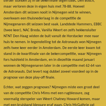
Eerder stonden zij in de bekerfinale tegen EBBC Den Bosch,
maar verloren deze in eigen huis met 78-88. Hoewel
Amsterdam dit seizoen nooit in Nijmegen wist te winnen,
overkwam een thuisnederlaag in de competitie de
Nijmegenaren dit seizoen best vaak. Landstede Hammers, EBBC
(twee keer), NAC Breda, Vanilla Weert en zelfs hekkensluiter
NTNT Den Haag wisten de buit vanuit de Horstacker mee naar
huis te nemen. In tegenstelling tot de Astronauts won Nijmegen
zelfs twee keer eerder in Amsterdam. De eerste keer kwam tot
stand in de kwartfinale van de bekercompetitie, waar Nijmegen
fors huishield in Amsterdam, en in diezelfde maand januari
wonnen de Nijmegenaren later in de competitie met 62-64 van
de Astronauts. Dat levert nog dubbel zoveel voordeel op in de
prognose van deze play-off finale.
Echter, wat zeggen prognoses? Nijmegen miste een groot deel
van de competitie Chris Mims met een rugblessure, zag
voormalig sterspeler van Weert Chatney Howard komen, maar
met een kruisband blessure eraf gaan. Chris McGuthrie zat