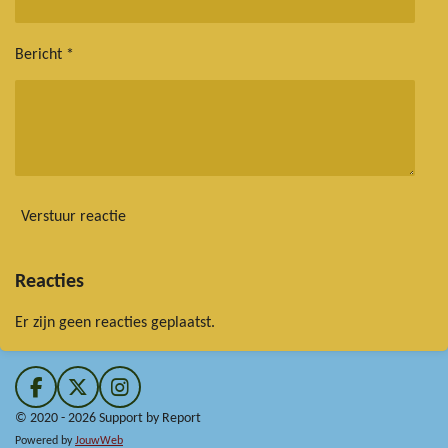
Bericht *
Verstuur reactie
Reacties
Er zijn geen reacties geplaatst.
F
X
I
a
n
© 2020 - 2026 Support by Report
c
s
Powered by
JouwWeb