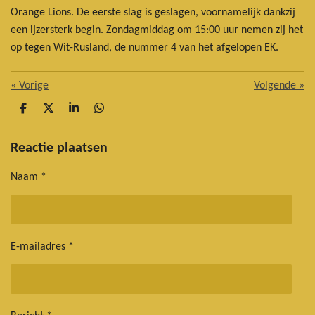
Orange Lions. De eerste slag is geslagen, voornamelijk dankzij
een ijzersterk begin. Zondagmiddag om 15:00 uur nemen zij het
op tegen Wit-Rusland, de nummer 4 van het afgelopen EK.
«
Vorige
Volgende
»
D
D
S
D
e
e
h
e
l
e
a
l
e
l
r
e
Reactie plaatsen
n
e
n
Naam *
E-mailadres *