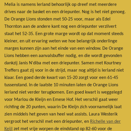
Melia is namens Ierland behoorlijk op dreef met meerdere
drives naar de basket en een driepunter. Nog is het niet genoeg.
De Orange Lions stonden met 50-25 voor, maar als
Edel
Thornton aan de andere kant nog een driepunter verzilvert
staat het 52-35. Een grote marge wordt op dat moment steeds
kleiner, en uit ervaring weten we hoe belangrijk onderlinge
marges kunnen zijn aan het einde van een window. De Orange
Lions hebben een aanvalsbuffer nodig, en die wordt gevonden
dankzij Janis N'diba met een driepunter. Samen met Kourtney
Treffers gaat zij voor in de strijd, maar nog altijd is Ierland niet
klaar. Een goed derde kwart van 15-20 zorgt voor een 61-45
tussenstand. In de laatste 10 minuten laten de Orange Lions
Ierland niet verder terugkomen. Een goed kwart is weggelegd
voor Marlou de Kleijn en Emese Hof. Het verschil gaat weer
richting de 20 punten, waarin De Kleijn zich voornamelijk laat
zien middels het geven van heel wat assists. Laura Westerik
vergroot het verschil met een driepunter, en
Richelle van der
Keijl
zet met vrije worpen de eindstand op 82-60 voor de