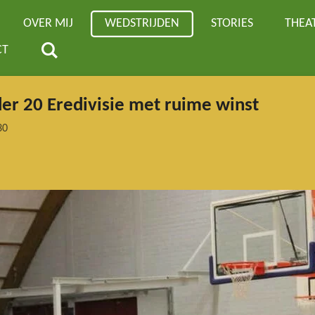
OVER MIJ
WEDSTRIJDEN
STORIES
THEA
CT
er 20 Eredivisie met ruime winst
30