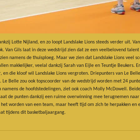
kzij Lotte Nijland, en zo loopt Landslake Lions steeds verder uit. 
k. Van Gils laat in deze wedstrijd zien dat ze een veelbelovend talent 
zien namens de thuisploeg. Maar we zien dat Landslake Lions veel s
llen makkelijker, veelal dankzij Sarah van Eijle en Teuntje Beukers. E
 en die kloof wil Landslake Lions vergroten. Driepunters van Le Bell
. Le Belle zou ook topscoorder van de wedstrijd worden met 24 punten
ien namens de hoofdstedelingen, ziet ook coach Molly McDowell. Beid
 gaat de punten dankzij een ruime overwinning mee terugnemen naa
het worden van een team, maar heeft tijd om zich te herpakken en e
t tijdens dit basketbaljaargang.