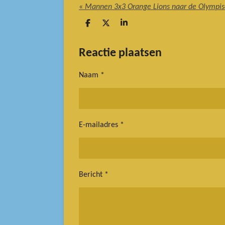
«
Mannen 3x3 Orange Lions naar de Olympis
D
D
S
e
e
h
l
e
a
e
l
r
Reactie plaatsen
n
e
Naam *
E-mailadres *
Bericht *