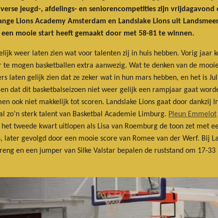
verse jeugd-, afdelings- en seniorencompetities zijn vrijdagavond 
Orange Lions Academy Amsterdam en Landslake Lions uit Landsmeer
ns een mooie start heeft gemaakt door met 58-81 te winnen.
k weer laten zien wat voor talenten zij in huis hebben. Vorig jaar 
 te mogen basketballen extra aanwezig. Wat te denken van de mooi
 laten gelijk zien dat ze zeker wat in hun mars hebben, en het is Ju
zien dat dit basketbalseizoen niet weer gelijk een rampjaar gaat wor
men ook niet makkelijk tot scoren. Landslake Lions gaat door dankzij 
al zo’n sterk talent van Basketbal Academie Limburg.
Pleun Emmelot
het tweede kwart uitlopen als Lisa van Roemburg de toon zet met een
 later gevolgd door een mooie score van Romee van der Werf. Bij Land
breng en een jumper van Silke Valstar bepalen de ruststand om 17-33 