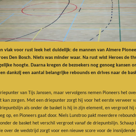
n vlak voor rust leek het duidelijk: de mannen van Almere Pione
es Den Bosch. Niets was minder waar. Na rust wist Heroes de thu
gelijke hoogte. Daarna kregen de bezoekers nog genoeg kansen o
en dankzij een aantal belangrijke rebounds en drives naar de bas
riepunter van Tijs Janssen, maar vervolgens nemen Pioneers het over
ot kan zorgen. Met een driepunter zorgt hij voor het eerste verweer 
iepuntslijn als onder de basket is hij in zijn element, en vergroot h
eg op, en Pioneers gaat door. Niels Lunstroo pakt meerdere rebounds,
er de basket het verschil vergroot vanaf de driepuntslijn. Schaap is
e over de wedstrijd zorgt voor een nieuwe score voor de insnijdende 