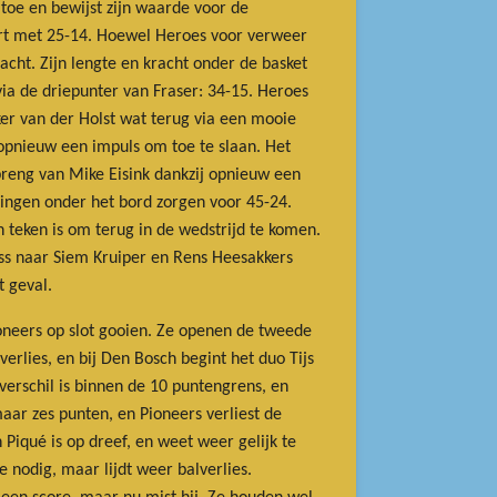
toe en bewijst zijn waarde voor de
art met 25-14. Hoewel Heroes voor verweer
acht. Zijn lengte en kracht onder de basket
via de driepunter van Fraser: 34-15. Heroes
er van der Holst wat terug via een mooie
 opnieuw een impuls om toe te slaan. Het
nbreng van Mike Eisink dankzij opnieuw een
ndingen onder het bord zorgen voor 45-24.
n teken is om terug in de wedstrijd te komen.
ass naar Siem Kruiper en Rens Heesakkers
t geval.
ioneers op slot gooien. Ze openen de tweede
verlies, en bij Den Bosch begint het duo Tijs
verschil is binnen de 10 puntengrens, en
 maar zes punten, en Pioneers verliest de
 Piqué is op dreef, en weet weer gelijk te
 nodig, maar lijdt weer balverlies.