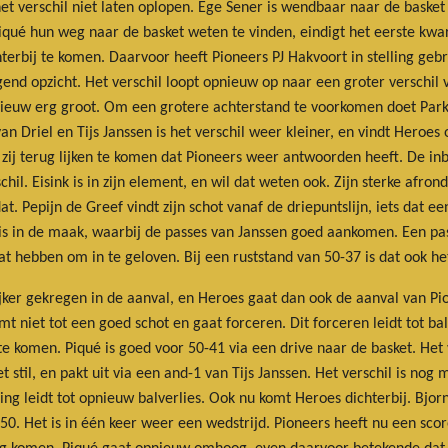
t verschil niet laten oplopen. Ege Sener is wendbaar naar de basket 
Piqué hun weg naar de basket weten te vinden, eindigt het eerste kw
hterbij te komen. Daarvoor heeft Pioneers PJ Hakvoort in stelling gebr
end opzicht. Het verschil loopt opnieuw op naar een groter verschil 
nieuw erg groot. Om een grotere achterstand te voorkomen doet Park
 Driel en Tijs Janssen is het verschil weer kleiner, en vindt Heroes
 zij terug lijken te komen dat Pioneers weer antwoorden heeft. De i
hil. Eisink is in zijn element, en wil dat weten ook. Zijn sterke afro
 Pepijn de Greef vindt zijn schot vanaf de driepuntslijn, iets dat ee
 is in de maak, waarbij de passes van Janssen goed aankomen. Een p
 hebben om in te geloven. Bij een ruststand van 50-37 is dat ook he
lijker gekregen in de aanval, en Heroes gaat dan ook de aanval van P
mt niet tot een goed schot en gaat forceren. Dit forceren leidt tot bal
te komen. Piqué is goed voor 50-41 via een drive naar de basket. Het 
et stil, en pakt uit via een and-1 van Tijs Janssen. Het verschil is nog
ng leidt tot opnieuw balverlies. Ook nu komt Heroes dichterbij. Bjorn
0. Het is in één keer weer een wedstrijd. Pioneers heeft nu een score