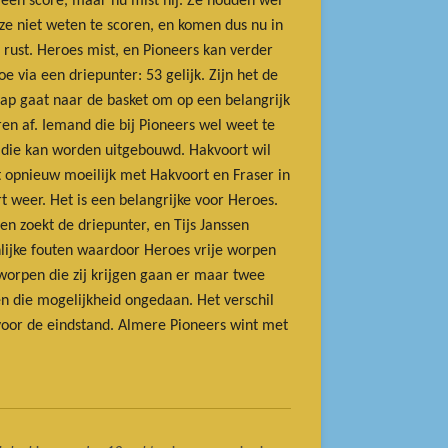
en score, maar nu mist hij. Ze houden wel
ze niet weten te scoren, en komen dus nu in
a rust. Heroes mist, en Pioneers kan verder
e via een driepunter: 53 gelijk. Zijn het de
ap gaat naar de basket om op een belangrijk
en af. Iemand die bij Pioneers wel weet te
g die kan worden uitgebouwd. Hakvoort wil
et opnieuw moeilijk met Hakvoort en Fraser in
t weer. Het is een belangrijke voor Heroes.
en zoekt de driepunter, en Tijs Janssen
onlijke fouten waardoor Heroes vrije worpen
worpen die zij krijgen gaan er maar twee
n die mogelijkheid ongedaan. Het verschil
 voor de eindstand. Almere Pioneers wint met