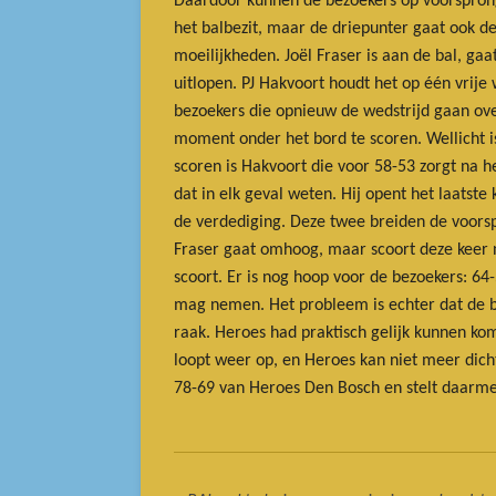
Daardoor kunnen de bezoekers op voorspron
het balbezit, maar de driepunter gaat ook de
moeilijkheden. Joël Fraser is aan de bal, ga
uitlopen. PJ Hakvoort houdt het op één vrije 
bezoekers die opnieuw de wedstrijd gaan ov
moment onder het bord te scoren. Wellicht i
scoren is Hakvoort die voor 58-53 zorgt na 
dat in elk geval weten. Hij opent het laatst
de verdediging. Deze twee breiden de voorspr
Fraser gaat omhoog, maar scoort deze keer ni
scoort. Er is nog hoop voor de bezoekers: 64
mag nemen. Het probleem is echter dat de be
raak. Heroes had praktisch gelijk kunnen k
loopt weer op, en Heroes kan niet meer dich
78-69 van Heroes Den Bosch en stelt daarmee