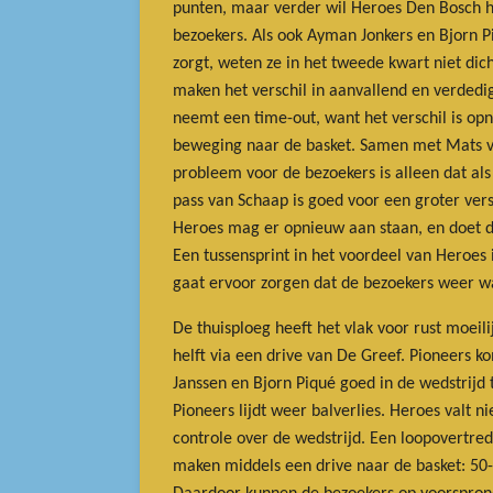
punten, maar verder wil Heroes Den Bosch he
bezoekers. Als ook Ayman Jonkers en Bjorn 
zorgt, weten ze in het tweede kwart niet dic
maken het verschil in aanvallend en verdedig
neemt een time-out, want het verschil is op
beweging naar de basket. Samen met Mats van
probleem voor de bezoekers is alleen dat als
pass van Schaap is goed voor een groter versc
Heroes mag er opnieuw aan staan, en doet dat.
Een tussensprint in het voordeel van Heroes
gaat ervoor zorgen dat de bezoekers weer wat
De thuisploeg heeft het vlak voor rust moei
helft via een drive van De Greef. Pioneers ko
Janssen en Bjorn Piqué goed in de wedstrijd 
Pioneers lijdt weer balverlies. Heroes valt ni
controle over de wedstrijd. Een loopovertredi
maken middels een drive naar de basket: 50-5