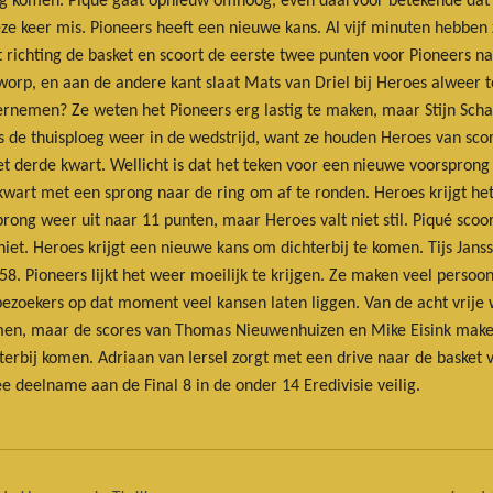
g komen. Piqué gaat opnieuw omhoog, even daarvoor betekende dat e
ze keer mis. Pioneers heeft een nieuwe kans. Al vijf minuten hebben 
at richting de basket en scoort de eerste twee punten voor Pioneers n
worp, en aan de andere kant slaat Mats van Driel bij Heroes alweer to
ernemen? Ze weten het Pioneers erg lastig te maken, maar Stijn Scha
s de thuisploeg weer in de wedstrijd, want ze houden Heroes van scor
het derde kwart. Wellicht is dat het teken voor een nieuwe voorspron
e kwart met een sprong naar de ring om af te ronden. Heroes krijgt h
ong weer uit naar 11 punten, maar Heroes valt niet stil. Piqué scoor
et. Heroes krijgt een nieuwe kans om dichterbij te komen. Tijs Janss
-58. Pioneers lijkt het weer moeilijk te krijgen. Ze maken veel perso
zoekers op dat moment veel kansen laten liggen. Van de acht vrije 
omen, maar de scores van Thomas Nieuwenhuizen en Mike Eisink make
terbij komen. Adriaan van Iersel zorgt met een drive naar de basket
 deelname aan de Final 8 in de onder 14 Eredivisie veilig.