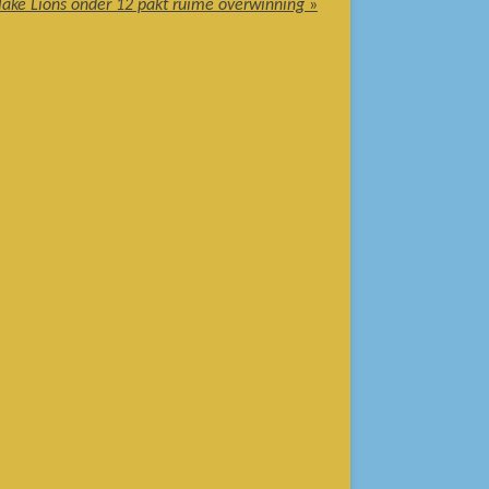
lake Lions onder 12 pakt ruime overwinning
»