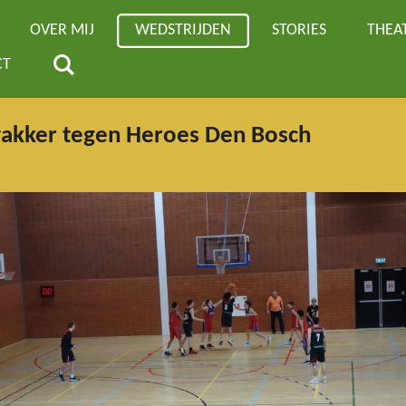
OVER MIJ
WEDSTRIJDEN
STORIES
THEA
CT
wakker tegen Heroes Den Bosch