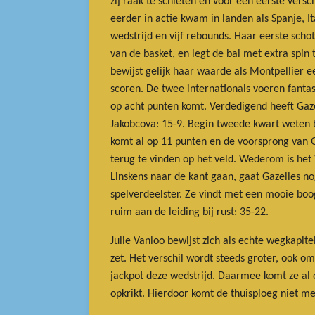
zij raak te schieten en voor een eerste vers
eerder in actie kwam in landen als Spanje, I
wedstrijd en vijf rebounds. Haar eerste schot
van de basket, en legt de bal met extra spin
bewijst gelijk haar waarde als Montpellier 
scoren. De twee internationals voeren fantas
op acht punten komt. Verdedigend heeft Gazel
Jakobcova: 15-9. Begin tweede kwart weten be
komt al op 11 punten en de voorsprong van Gaz
terug te vinden op het veld. Wederom is het 
Linskens naar de kant gaan, gaat Gazelles no
spelverdeelster. Ze vindt met een mooie boo
ruim aan de leiding bij rust: 35-22.
Julie Vanloo bewijst zich als echte wegkapit
zet. Het verschil wordt steeds groter, ook 
jackpot deze wedstrijd. Daarmee komt ze al 
opkrikt. Hierdoor komt de thuisploeg niet me