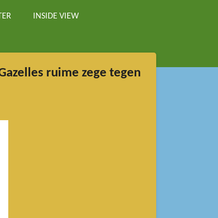
TER
INSIDE VIEW
 Gazelles ruime zege tegen