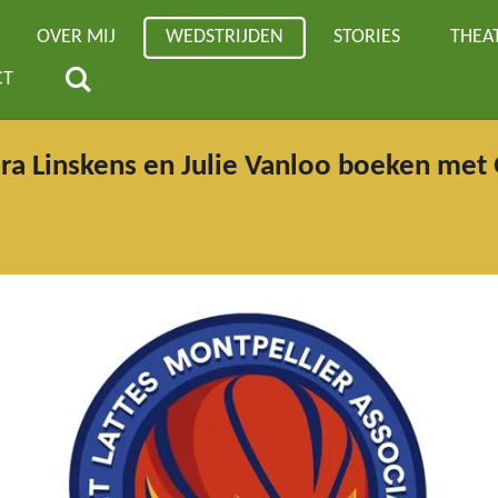
OVER MIJ
WEDSTRIJDEN
STORIES
THEA
CT
ara Linskens en Julie Vanloo boeken met