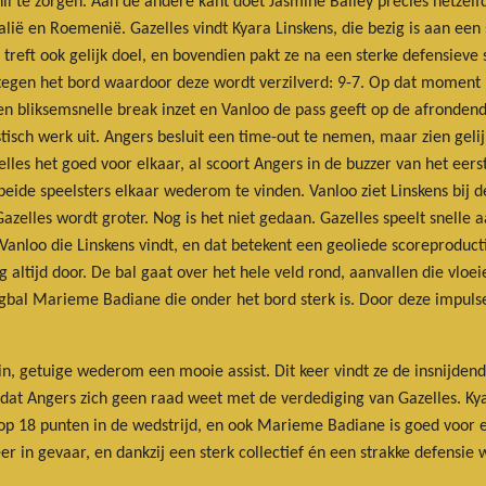
chil te zorgen. Aan de andere kant doet Jasmine Bailey precies hetzel
talië en Roemenië. Gazelles vindt Kyara Linskens, die bezig is aan ee
 treft ook gelijk doel, en bovendien pakt ze na een sterke defensieve
 tegen het bord waardoor deze wordt verzilverd: 9-7. Op dat moment k
een bliksemsnelle break inzet en Vanloo de pass geeft op de afronde
tisch werk uit. Angers besluit een time-out te nemen, maar zien geli
les het goed voor elkaar, al scoort Angers in de buzzer van het eer
ide speelsters elkaar wederom te vinden. Vanloo ziet Linskens bij de 
elles wordt groter. Nog is het niet gedaan. Gazelles speelt snelle aa
Vanloo die Linskens vindt, en dat betekent een geoliede scoreproduct
g altijd door. De bal gaat over het hele veld rond, aanvallen die vl
gbal Marieme Badiane die onder het bord sterk is. Door deze impulse
ein, getuige wederom een mooie assist. Dit keer vindt ze de insnijden
omdat Angers zich geen raad weet met de verdediging van Gazelles. K
op 18 punten in de wedstrijd, en ook Marieme Badiane is goed voor 
er in gevaar, en dankzij een sterk collectief én een strakke defensi