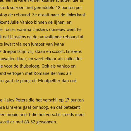
fde, een ervaren Amerikaanse schutter die al
n sterk seizoen met gemiddeld 12 punten per
 stop de rebound. Ze draait naar de linkerkant
omt Julie Vanloo binnen de lijnen, en
nde Toure, waarna Linskens opnieuw weet te
jk dat Linskens na de aanvallende rebound al
ste kwart via een jumper van Ivana
driepuntslijn vrij staan en scoort. Linskens
nvallen klaar, en weet elkaar als collectief
ie voor de thuisploeg. Ook als Vanloo en
oeiend verlopen met Romane Bernies als
n gaat de ploeg uit Montpellier dan ook
de Haley Peters die het verschil op 17 punten
yara Linskens gaat omhoog, en dat betekent
een mooie and-1 die het verschil steeds meer
e wordt er met 80-52 gewonnen.