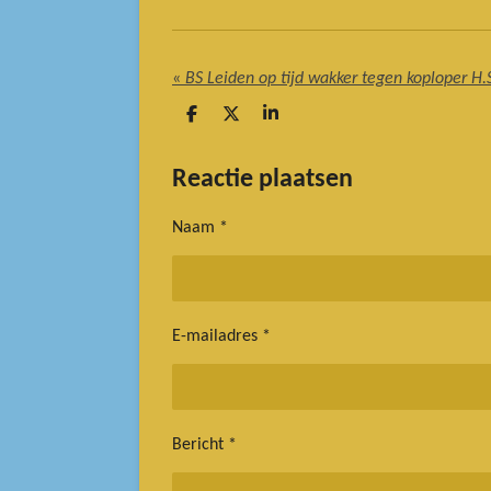
«
BS Leiden op tijd wakker tegen koploper H.S
D
D
S
e
e
h
l
e
a
e
l
r
Reactie plaatsen
n
e
Naam *
E-mailadres *
Bericht *