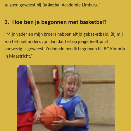
seizoen geweest bij Basketbal Academie Limburg.”
2. Hoe ben je begonnen met basketbal?
“Mijn vader en mijn broers hebben altijd gebasketbald. Bij mij
kon het niet anders zijn dan dat het op jonge leeftijd al
aanwezig is geweest. Zodoende ben ik begonnen bij BC Kimbria
in Maastricht.”