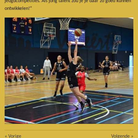
jeugdcompetities. Als jong talent zou je je daar zo goed kunnen
ontwikkelen!”
«
Vorige
Volgende
»