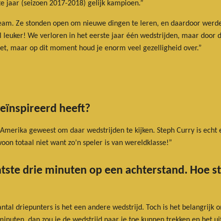
te jaar (seizoen 2017-2018) gelijk kampioen.”
t team. Ze stonden open om nieuwe dingen te leren, en daardoor werd
l leuker! We verloren in het eerste jaar één wedstrijden, maar door 
et, maar op dit moment houd je enorm veel gezelligheid over.”
geïnspireerd heeft?
 Amerika geweest om daar wedstrijden te kijken. Steph Curry is echt e
oon totaal niet want zo’n speler is van wereldklasse!”
 laatste drie minuten op een achterstand. Hoe 
ntal driepunters is het een andere wedstrijd. Toch is het belangrijk
minuten, dan zou je de wedstrijd naar je toe kunnen trekken en het ui