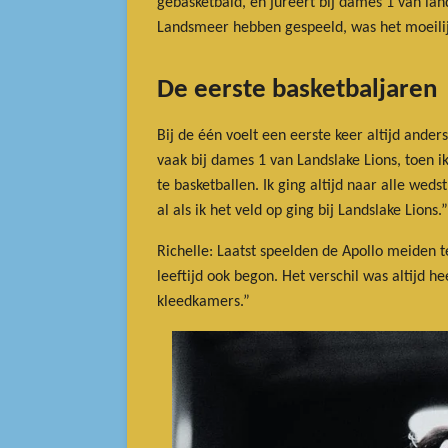
gebasketbald, en jureert bij dames 1 van la
Landsmeer hebben gespeeld, was het moeilij
De eerste basketbaljaren
Bij de één voelt een eerste keer altijd ande
vaak bij dames 1 van Landslake Lions, toen ik
te basketballen. Ik ging altijd naar alle wed
al als ik het veld op ging bij Landslake Lions.”
Richelle: Laatst speelden de Apollo meiden 
leeftijd ook begon. Het verschil was altijd h
kleedkamers.”