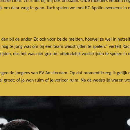
ndslake Lions. Zo is het bij mij ook ontstaan. Onze moeders hebben 
k om daar weg te gaan. Toch spelen we met BC Apollo eveneens in ee
rs dan bij de ander. Zo ook voor beide meiden, hoewel ze wel in hetz
 nog te jong was om bij een team wedstrijden te spelen,” vertelt Rache
strijden, dus het was niet gek om uiteindelijk wedstrijden te spelen in
tegen de jongens van BV Amsterdam. Op dat moment kreeg ik gelijk ee
eel groot; of je won ruim of je verloor ruim. Na de wedstrijd waren we