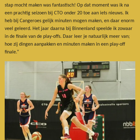
stap mocht maken was fantastisch! Op dat moment was ik na
een prachtig seizoen bij CTO onder 20 toe aan iets nieuws. Ik
heb bij Cangeroes gelijk minuten mogen maken, en daar enorm
veel geleerd. Het jaar daarna bij Binnenland speelde ik zowaar
in de finale van de play-offs. Daar leer je natuurlijk meer van;
hoe zij dingen aanpakken en minuten maken in een play-off
finale.”