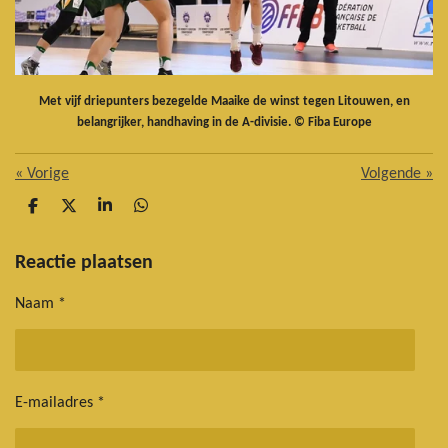
Met vijf driepunters bezegelde Maaike de winst tegen Litouwen, en
belangrijker, handhaving in de A-divisie. © Fiba Europe
«
Vorige
Volgende
»
D
D
S
D
e
e
h
e
l
e
a
l
e
l
r
e
Reactie plaatsen
n
e
n
Naam *
E-mailadres *