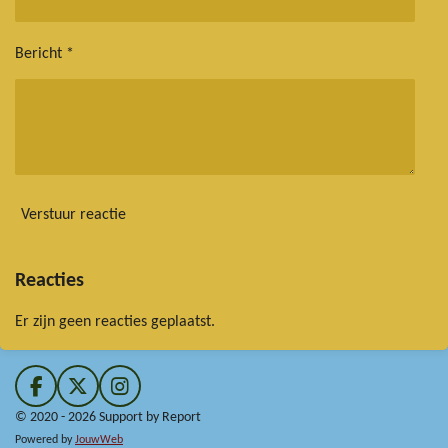
Bericht *
Verstuur reactie
Reacties
Er zijn geen reacties geplaatst.
F
X
I
a
n
© 2020 - 2026 Support by Report
c
s
Powered by
JouwWeb