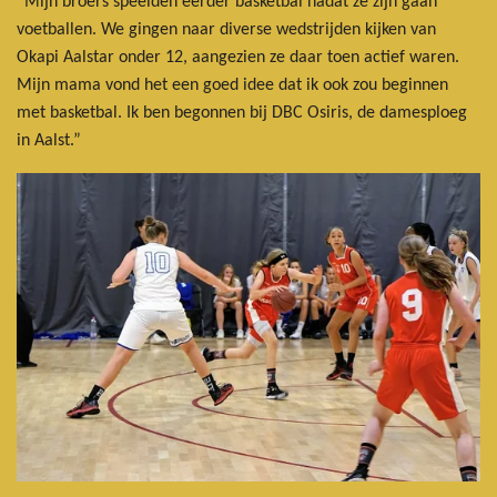
“Mijn broers speelden eerder basketbal nadat ze zijn gaan
voetballen. We gingen naar diverse wedstrijden kijken van
Okapi Aalstar onder 12, aangezien ze daar toen actief waren.
Mijn mama vond het een goed idee dat ik ook zou beginnen
met basketbal. Ik ben begonnen bij DBC Osiris, de damesploeg
in Aalst.”