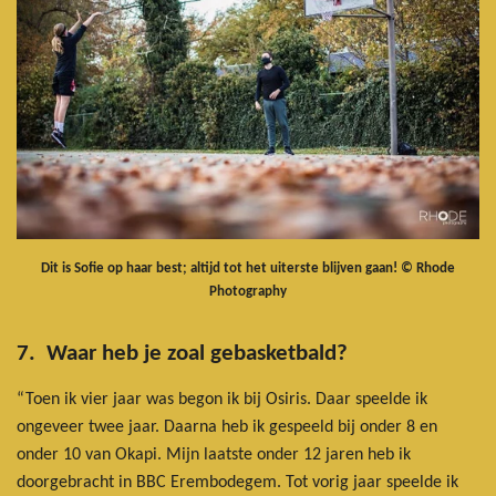
Dit is Sofie op haar best; altijd tot het uiterste blijven gaan! © Rhode
Photography
7. Waar heb je zoal gebasketbald?
“Toen ik vier jaar was begon ik bij Osiris. Daar speelde ik
ongeveer twee jaar. Daarna heb ik gespeeld bij onder 8 en
onder 10 van Okapi. Mijn laatste onder 12 jaren heb ik
doorgebracht in BBC Erembodegem. Tot vorig jaar speelde ik