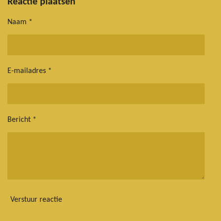
e
l
r
e
Reactie plaatsen
n
e
n
Naam *
E-mailadres *
Bericht *
Verstuur reactie