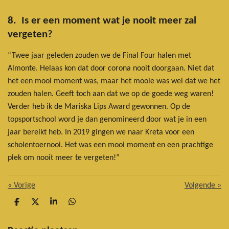
8. Is er een moment wat je nooit meer zal
vergeten?
“Twee jaar geleden zouden we de Final Four halen met
Almonte. Helaas kon dat door corona nooit doorgaan. Niet dat
het een mooi moment was, maar het mooie was wel dat we het
zouden halen. Geeft toch aan dat we op de goede weg waren!
Verder heb ik de Mariska Lips Award gewonnen. Op de
topsportschool word je dan genomineerd door wat je in een
jaar bereikt heb. In 2019 gingen we naar Kreta voor een
scholentoernooi. Het was een mooi moment en een prachtige
plek om nooit meer te vergeten!”
«
Vorige
Volgende
»
D
D
S
D
e
e
h
e
l
e
a
l