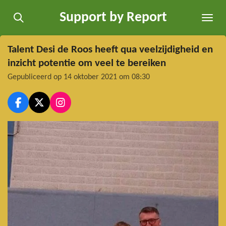
Ga
Support by Report
direct
naar
de
Talent Desi de Roos heeft qua veelzijdigheid en
hoofdinhoud
inzicht potentie om veel te bereiken
Gepubliceerd op 14 oktober 2021 om 08:30
F
X
I
a
n
c
s
e
t
b
a
o
g
o
r
k
a
m