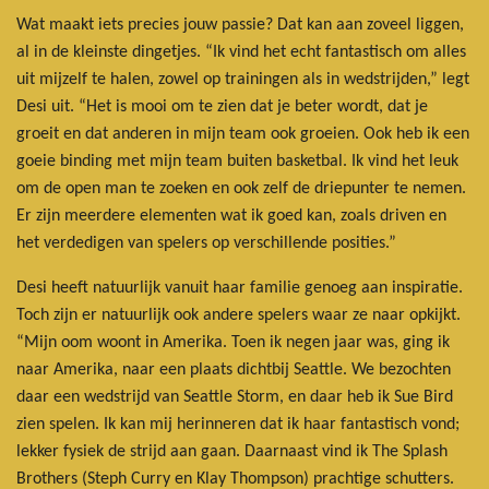
Wat maakt iets precies jouw passie? Dat kan aan zoveel liggen,
al in de kleinste dingetjes. “Ik vind het echt fantastisch om alles
uit mijzelf te halen, zowel op trainingen als in wedstrijden,” legt
Desi uit. “Het is mooi om te zien dat je beter wordt, dat je
groeit en dat anderen in mijn team ook groeien. Ook heb ik een
goeie binding met mijn team buiten basketbal. Ik vind het leuk
om de open man te zoeken en ook zelf de driepunter te nemen.
Er zijn meerdere elementen wat ik goed kan, zoals driven en
het verdedigen van spelers op verschillende posities.”
Desi heeft natuurlijk vanuit haar familie genoeg aan inspiratie.
Toch zijn er natuurlijk ook andere spelers waar ze naar opkijkt.
“Mijn oom woont in Amerika. Toen ik negen jaar was, ging ik
naar Amerika, naar een plaats dichtbij Seattle. We bezochten
daar een wedstrijd van Seattle Storm, en daar heb ik Sue Bird
zien spelen. Ik kan mij herinneren dat ik haar fantastisch vond;
lekker fysiek de strijd aan gaan. Daarnaast vind ik The Splash
Brothers (Steph Curry en Klay Thompson) prachtige schutters.