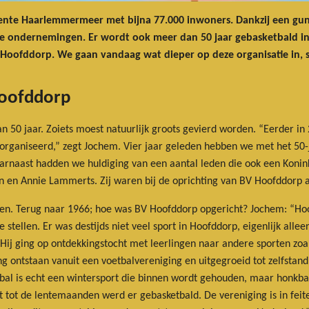
nte Haarlemmermeer met bijna 77.000 inwoners. Dankzij een gun
le ondernemingen. Er wordt ook meer dan 50 jaar gebasketbald in
 Hoofddorp. We gaan vandaag wat dieper op deze organisatie in,
Hoofddorp
 50 jaar. Zoiets moest natuurlijk groots gevierd worden. “Eerder in 
georganiseerd,” zegt Jochem. Vier jaar geleden hebben we met het 50-
rnaast hadden we huldiging van een aantal leden die ook een Konink
en en Annie Lammerts. Zij waren bij de oprichting van BV Hoofddorp a
ren. Terug naar 1966; hoe was BV Hoofddorp opgericht? Jochem: “Hoo
te stellen. Er was destijds niet veel sport in Hoofddorp, eigenlijk al
Hij ging op ontdekkingstocht met leerlingen naar andere sporten zoals
g ontstaan vanuit een voetbalvereniging en uitgegroeid tot zelfstan
tbal is echt een wintersport die binnen wordt gehouden, maar honkbal
t tot de lentemaanden werd er gebasketbald. De vereniging is in fe