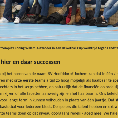
ortcomplex Koning Willem-Alexander in een Basketball Cup wedstrijd tegen Lands
 hier en daar successen
 bij het horen van de naam BV Hoofddorp? Jochem kan dat in één zi
ren met onze eerste teams altijd zo hoog mogelijk als haalbaar te s
chters in het korps hebben, en natuurlijk dat de financiën op orde zi
n kijken of alle facetten aanwezig zijn en het haalbaar is. Ons belei
oor lange termijn kunnen volhouden in plaats van één jaartje. Dat str
basketbal voor iedereen biedt. De spelers die talent hebben en extra 
Onze teams doen op dat niveau doorgaans redelijk goed mee. We hale