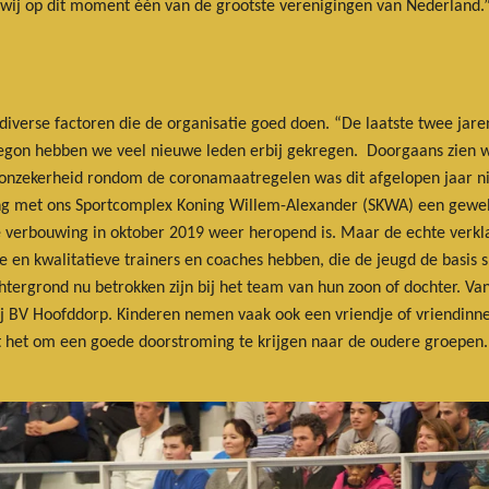
jn wij op dit moment één van de grootste verenigingen van Nederland.
diverse factoren die de organisatie goed doen. “De laatste twee jaren
egon hebben we veel nieuwe leden erbij gekregen. Doorgaans zien w
e onzekerheid rondom de coronamaatregelen was dit afgelopen jaar ni
iging met ons Sportcomplex Koning Willem-Alexander (SKWA) een gewe
verbouwing in oktober 2019 weer heropend is. Maar de echte verklar
en kwalitatieve trainers en coaches hebben, die de jeugd de basis ski
tergrond nu betrokken zijn bij het team van hun zoon of dochter. Vana
j BV Hoofddorp. Kinderen nemen vaak ook een vriendje of vriendinnet
ukt het om een goede doorstroming te krijgen naar de oudere groepe