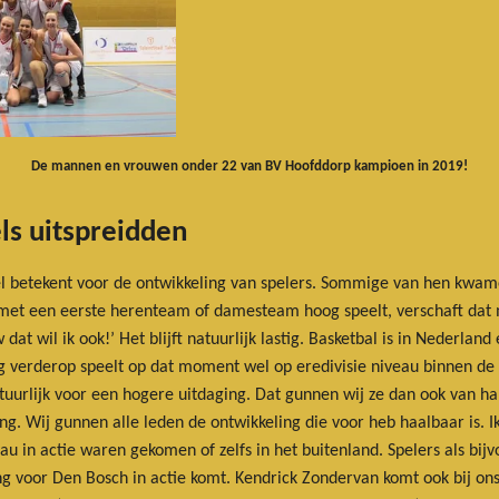
De mannen en vrouwen onder 22 van BV Hoofddorp kampioen in 2019!
els uitspreidden
el betekent voor de ontwikkeling van spelers. Sommige van hen kwam
e met een eerste herenteam of damesteam hoog speelt, verschaft dat 
at wil ik ook!’ Het blijft natuurlijk lastig. Basketbal is in Nederland 
 verderop speelt op dat moment wel op eredivisie niveau binnen de l
tuurlijk voor een hogere uitdaging. Dat gunnen wij ze dan ook van ha
ng. Wij gunnen alle leden de ontwikkeling die voor heb haalbaar is. 
eau in actie waren gekomen of zelfs in het buitenland. Spelers als bij
ng voor Den Bosch in actie komt. Kendrick Zondervan komt ook bij o