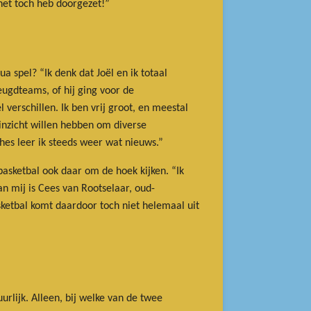
 het toch heb doorgezet!”
a spel? “Ik denk dat Joël en ik totaal
eugdteams, of hij ging voor de
verschillen. Ik ben vrij groot, en meestal
linzicht willen hebben om diverse
ches leer ik steeds weer wat nieuws.”
basketbal ook daar om de hoek kijken. “Ik
an mij is Cees van Rootselaar, oud-
sketbal komt daardoor toch niet helemaal uit
rlijk. Alleen, bij welke van de twee