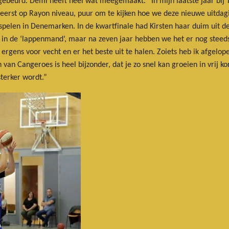
l gebeurd. Demi heeft heel wat meegemaakt. “In mijn laatste jaar bi
eerst op Rayon niveau, puur om te kijken hoe we deze nieuwe uitdag
pelen in Denemarken. In de kwartfinale had Kirsten haar duim uit de 
 de ‘lappenmand’, maar na zeven jaar hebben we het er nog steeds ove
 ergens voor vecht en er het beste uit te halen. Zoiets heb ik afgelo
an Cangeroes is heel bijzonder, dat je zo snel kan groeien in vrij ko
terker wordt.”