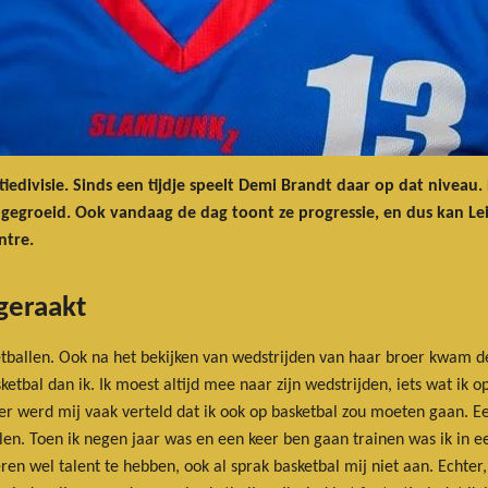
edivisie. Sinds een tijdje speelt Demi Brandt daar op dat niveau.
l gegroeid. Ook vandaag de dag toont ze progressie, en dus kan L
ntre.
geraakt
ketballen. Ook na het bekijken van wedstrijden van haar broer kwam d
etbal dan ik. Ik moest altijd mee naar zijn wedstrijden, iets wat ik o
 er werd mij vaak verteld dat ik ook op basketbal zou moeten gaan. E
en. Toen ik negen jaar was en een keer ben gaan trainen was ik in e
n wel talent te hebben, ook al sprak basketbal mij niet aan. Echter,