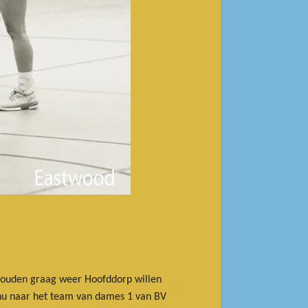
zouden graag weer Hoofddorp willen
k nu naar het team van dames 1 van BV