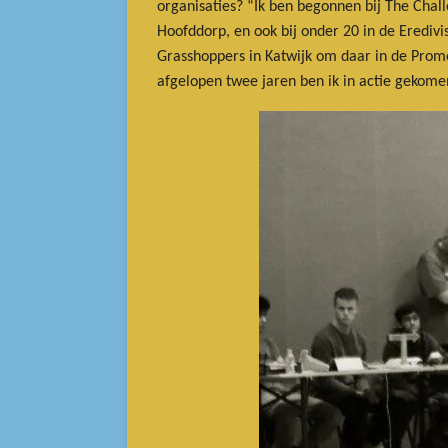
organisaties? “Ik ben begonnen bij The Chall
Hoofddorp, en ook bij onder 20 in de Eredivi
Grasshoppers in Katwijk om daar in de Prom
afgelopen twee jaren ben ik in actie gekomen 