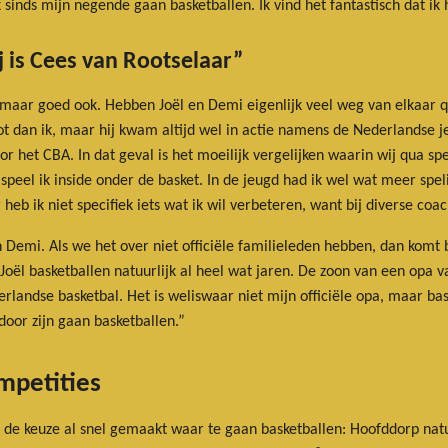
 sinds mijn negende gaan basketballen. Ik vind het fantastisch dat ik
 is Cees van Rootselaar”
t maar goed ook. Hebben Joël en Demi eigenlijk veel weg van elkaar qu
chot dan ik, maar hij kwam altijd wel in actie namens de Nederlandse j
et CBA. In dat geval is het moeilijk vergelijken waarin wij qua spel 
 speel ik inside onder de basket. In de jeugd had ik wel wat meer spe
eb ik niet specifiek iets wat ik wil verbeteren, want bij diverse coa
n Demi. Als we het over niet officiële familieleden hebben, dan komt 
 Joël basketballen natuurlijk al heel wat jaren. De zoon van een opa v
rlandse basketbal. Het is weliswaar niet mijn officiële opa, maar ba
rdoor zijn gaan basketballen.”
ompetities
de keuze al snel gemaakt waar te gaan basketballen: Hoofddorp natuu