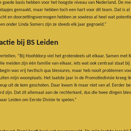
ele goede basis hebben voor het hoogste niveau van Nederland. De mee
tapjes gemaakt, maar hebben toch een hart voor dit team. Dat is al p
racht en doorzettingsvermogen hebben ze sowieso al heel wat potentie
, en onder Linda Somers zijn ze steeds elk jaar gegroeid.”
ctie bij BS Leiden
rtellen. “Bij Hoofddorp viel het grotendeels uit elkaar. Samen met K
Die meiden zijn één familie van elkaar, iets wat ook centraal staat bi
 begin was vrij hectisch qua blessures, maar heb nooit problemen vo
iten mijn woonplaats. Het laatste jaar in de Promotiedivisie kreeg ik
eup uit de kom geschoten. Daar kwam ik maar niet van af. Eerder ben
ijn. Dat zit allemaal aan de rechterkant, dus die twee dingen bleven
naar Leiden om Eerste Divisie te spelen.”