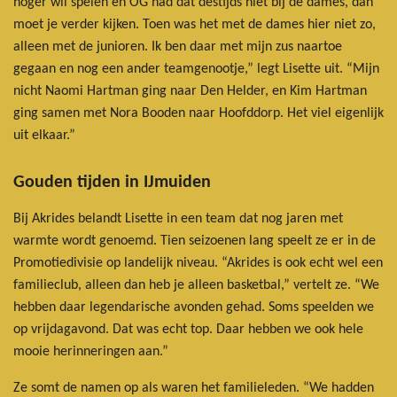
hoger wil spelen en OG had dat destijds niet bij de dames, dan
moet je verder kijken. Toen was het met de dames hier niet zo,
alleen met de junioren. Ik ben daar met mijn zus naartoe
gegaan en nog een ander teamgenootje,” legt Lisette uit. “Mijn
nicht Naomi Hartman ging naar Den Helder, en Kim Hartman
ging samen met Nora Booden naar Hoofddorp. Het viel eigenlijk
uit elkaar.”
Gouden tijden in IJmuiden
Bij Akrides belandt Lisette in een team dat nog jaren met
warmte wordt genoemd. Tien seizoenen lang speelt ze er in de
Promotiedivisie op landelijk niveau. “Akrides is ook echt wel een
familieclub, alleen dan heb je alleen basketbal,” vertelt ze. “We
hebben daar legendarische avonden gehad. Soms speelden we
op vrijdagavond. Dat was echt top. Daar hebben we ook hele
mooie herinneringen aan.”
Ze somt de namen op als waren het familieleden. “We hadden