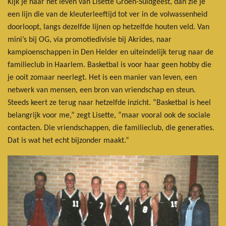
Kijk je naar het leven van Lisette Groen-Suidgeest, dan zie je
een lijn die van de kleuterleeftijd tot ver in de volwassenheid
doorloopt, langs dezelfde lijnen op hetzelfde houten veld. Van
mini’s bij OG, via promotiedivisie bij Akrides, naar
kampioenschappen in Den Helder en uiteindelijk terug naar de
familieclub in Haarlem. Basketbal is voor haar geen hobby die
je ooit zomaar neerlegt. Het is een manier van leven, een
netwerk van mensen, een bron van vriendschap en steun.
Steeds keert ze terug naar hetzelfde inzicht. “Basketbal is heel
belangrijk voor me,” zegt Lisette, “maar vooral ook de sociale
contacten. Die vriendschappen, die familieclub, die generaties.
Dat is wat het echt bijzonder maakt.”