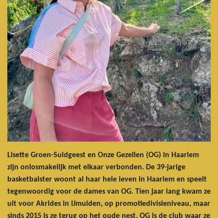
Lisette Groen-Suidgeest en Onze Gezellen (OG) in Haarlem
zijn onlosmakelijk met elkaar verbonden. De 39-jarige
basketbalster woont al haar hele leven in Haarlem en speelt
tegenwoordig voor de dames van OG. Tien jaar lang kwam ze
uit voor Akrides in IJmuiden, op promotiedivisieniveau, maar
sinds 2015 is ze terug op het oude nest. OG is de club waar ze