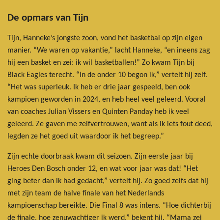
De opmars van Tijn
Tijn, Hanneke’s jongste zoon, vond het basketbal op zijn eigen
manier. “We waren op vakantie,” lacht Hanneke, “en ineens zag
hij een basket en zei: ik wil basketballen!” Zo kwam Tijn bij
Black Eagles terecht. “In de onder 10 begon ik,” vertelt hij zelf.
“Het was superleuk. Ik heb er drie jaar gespeeld, ben ook
kampioen geworden in 2024, en heb heel veel geleerd. Vooral
van coaches Julian Vissers en Quinten Panday heb ik veel
geleerd. Ze gaven me zelfvertrouwen, want als ik iets fout deed,
legden ze het goed uit waardoor ik het begreep.”
Zijn echte doorbraak kwam dit seizoen. Zijn eerste jaar bij
Heroes Den Bosch onder 12, en wat voor jaar was dat! “Het
ging beter dan ik had gedacht,” vertelt hij. Zo goed zelfs dat hij
met zijn team de halve finale van het Nederlands
kampioenschap bereikte. Die Final 8 was intens. “Hoe dichterbij
de finale, hoe zenuwachtiger ik werd,” bekent hij. “Mama zei