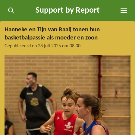
Ga
Support by Report
direct
naar
de
Hanneke en Tijn van Raaij tonen hun
hoofdinhoud
basketbalpassie als moeder en zoon
Gepubliceerd op 28 juli 2025 om 08:00