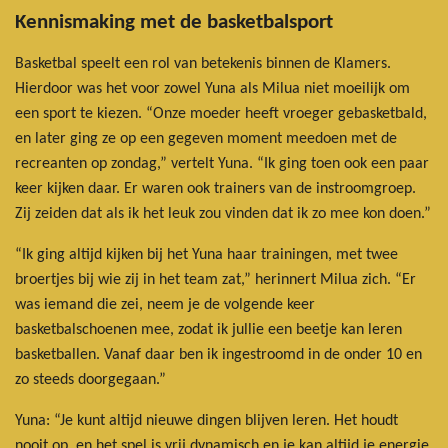
Kennismaking met de basketbalsport
Basketbal speelt een rol van betekenis binnen de Klamers.
Hierdoor was het voor zowel Yuna als Milua niet moeilijk om
een sport te kiezen. “Onze moeder heeft vroeger gebasketbald,
en later ging ze op een gegeven moment meedoen met de
recreanten op zondag,” vertelt Yuna. “Ik ging toen ook een paar
keer kijken daar. Er waren ook trainers van de instroomgroep.
Zij zeiden dat als ik het leuk zou vinden dat ik zo mee kon doen.”
“Ik ging altijd kijken bij het Yuna haar trainingen, met twee
broertjes bij wie zij in het team zat,” herinnert Milua zich. “Er
was iemand die zei, neem je de volgende keer
basketbalschoenen mee, zodat ik jullie een beetje kan leren
basketballen. Vanaf daar ben ik ingestroomd in de onder 10 en
zo steeds doorgegaan.”
Yuna: “Je kunt altijd nieuwe dingen blijven leren. Het houdt
nooit op, en het spel is vrij dynamisch en je kan altijd je energie