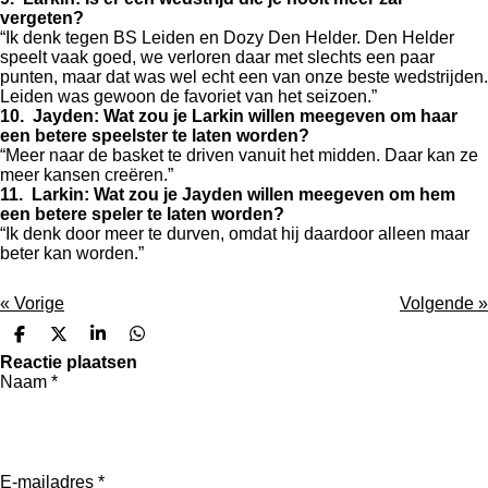
vergeten?
“Ik denk tegen BS Leiden en Dozy Den Helder. Den Helder
speelt vaak goed, we verloren daar met slechts een paar
punten, maar dat was wel echt een van onze beste wedstrijden.
Leiden was gewoon de favoriet van het seizoen.”
10. Jayden: Wat zou je Larkin willen meegeven om haar
een betere speelster te laten worden?
“Meer naar de basket te driven vanuit het midden. Daar kan ze
meer kansen creëren.”
11. Larkin: Wat zou je Jayden willen meegeven om hem
een betere speler te laten worden?
“Ik denk door meer te durven, omdat hij daardoor alleen maar
beter kan worden.”
«
Vorige
Volgende
»
D
D
S
D
e
e
h
e
Reactie plaatsen
l
e
a
l
Naam *
e
l
r
e
n
e
n
E-mailadres *