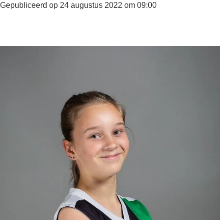
Gepubliceerd op 24 augustus 2022 om 09:00
F
X
I
a
n
c
s
e
t
b
a
o
g
o
r
k
a
m