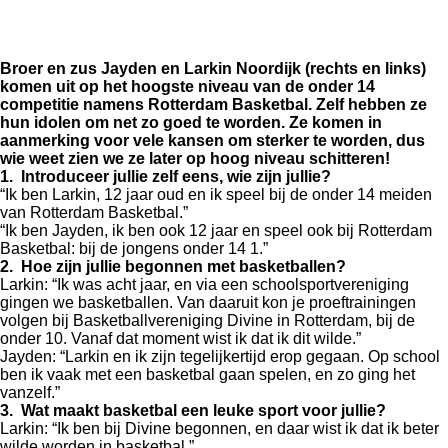
Broer en zus Jayden en Larkin Noordijk (rechts en links)
komen uit op het hoogste niveau van de onder 14
competitie namens Rotterdam Basketbal. Zelf hebben ze
hun idolen om net zo goed te worden. Ze komen in
aanmerking voor vele kansen om sterker te worden, dus
wie weet zien we ze later op hoog niveau schitteren!
1. Introduceer jullie zelf eens, wie zijn jullie?
“Ik ben Larkin, 12 jaar oud en ik speel bij de onder 14 meiden
van Rotterdam Basketbal.”
“Ik ben Jayden, ik ben ook 12 jaar en speel ook bij Rotterdam
Basketbal: bij de jongens onder 14 1.”
2. Hoe zijn jullie begonnen met basketballen?
Larkin: “Ik was acht jaar, en via een schoolsportvereniging
gingen we basketballen. Van daaruit kon je proeftrainingen
volgen bij Basketballvereniging Divine in Rotterdam, bij de
onder 10. Vanaf dat moment wist ik dat ik dit wilde.”
Jayden: “Larkin en ik zijn tegelijkertijd erop gegaan. Op school
ben ik vaak met een basketbal gaan spelen, en zo ging het
vanzelf.”
3. Wat maakt basketbal een leuke sport voor jullie?
Larkin: “Ik ben bij Divine begonnen, en daar wist ik dat ik beter
wilde worden in basketbal.”