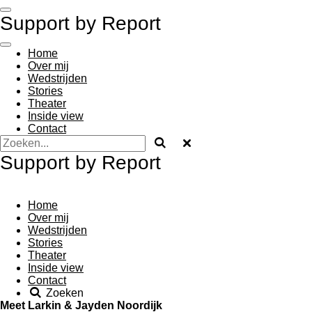
Ga
Support by Report
direct
naar
de
Home
hoofdinhoud
Over mij
Wedstrijden
Stories
Theater
Inside view
Contact
Support by Report
Home
Over mij
Wedstrijden
Stories
Theater
Inside view
Contact
Zoeken
Meet Larkin & Jayden Noordijk