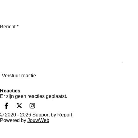
Bericht *
Verstuur reactie
Reacties
Er zijn geen reacties geplaatst.
F
X
I
a
n
© 2020 - 2026 Support by Report
c
s
Powered by
JouwWeb
e
t
b
a
o
g