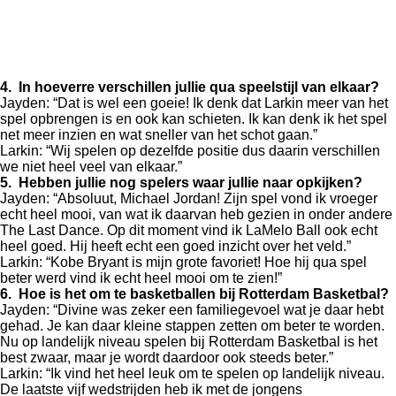
4. In hoeverre verschillen jullie qua speelstijl van elkaar?
Jayden: “Dat is wel een goeie! Ik denk dat Larkin meer van het
spel opbrengen is en ook kan schieten. Ik kan denk ik het spel
net meer inzien en wat sneller van het schot gaan.”
Larkin: “Wij spelen op dezelfde positie dus daarin verschillen
we niet heel veel van elkaar.”
5. Hebben jullie nog spelers waar jullie naar opkijken?
Jayden: “Absoluut, Michael Jordan! Zijn spel vond ik vroeger
echt heel mooi, van wat ik daarvan heb gezien in onder andere
The Last Dance. Op dit moment vind ik LaMelo Ball ook echt
heel goed. Hij heeft echt een goed inzicht over het veld.”
Larkin: “Kobe Bryant is mijn grote favoriet! Hoe hij qua spel
beter werd vind ik echt heel mooi om te zien!”
6. Hoe is het om te basketballen bij Rotterdam Basketbal?
Jayden: “Divine was zeker een familiegevoel wat je daar hebt
gehad. Je kan daar kleine stappen zetten om beter te worden.
Nu op landelijk niveau spelen bij Rotterdam Basketbal is het
best zwaar, maar je wordt daardoor ook steeds beter.”
Larkin: “Ik vind het heel leuk om te spelen op landelijk niveau.
De laatste vijf wedstrijden heb ik met de jongens