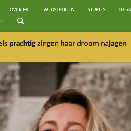
OVER MIJ
WEDSTRIJDEN
STORIES
THEA
CT
els prachtig zingen haar droom najagen