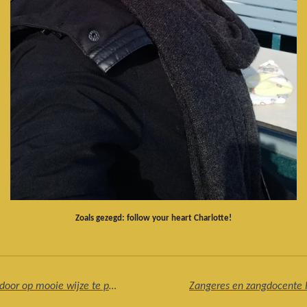
Zoals gezegd: follow your heart Charlotte!
Evelien Bosch verbindt mensen met elkaar door op mooie wijze te presenteren