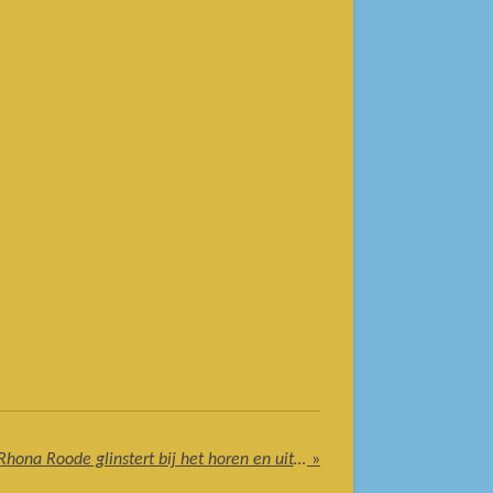
Zangeres en zangdocente Rhona Roode glinstert bij het horen en uitvoeren van zang
»