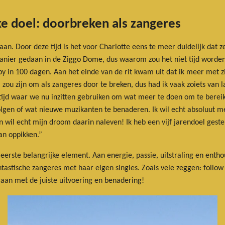
jke doel: doorbreken als zangeres
. Door deze tijd is het voor Charlotte eens te meer duidelijk dat ze
manier gedaan in de Ziggo Dome, dus waarom zou het niet tijd worde
py in 100 dagen. Aan het einde van de rit kwam uit dat ik meer met
j zou zijn om als zangeres door te breken, dus had ik vaak zoiets van 
e tijd waar we nu inzitten gebruiken om wat meer te doen om te bereike
olgen of wat nieuwe muzikanten te benaderen. Ik wil echt absoluut me
 wil echt mijn droom daarin naleven! Ik heb een vijf jarendoel gesteld
an oppikken.”
 eerste belangrijke element. Aan energie, passie, uitstraling en enth
ntastische zangeres met haar eigen singles. Zoals vele zeggen: follo
gaan met de juiste uitvoering en benadering!