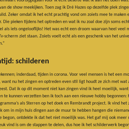
einvaart voorbijgegaan voor ik echt besefte wat ik aan het doen was. 
t van de show meekijken. Toen zag ik Dré Hazes op dezelfde plek zin
ild. Zeker omdat ik het echt prachtig vond om zoiets mee te maken 
Die pieken tijdens het optreden en wat ik nu zoal doe zijn soms echt h
l als iets ongelooflijks! Het was echt een droom waarvan heel veel 
Tv-scherm ziet staan. Zoiets voelt echt als een geschenk van het univ
n.”
tijd: schilderen
ekennen; inderdaad, tijden in corona. Voor veel mensen is het een moei
, want nu het zingen en optreden even stil ligt houdt ze zich met wat 
st. Dat ik op dit moment niet kan zingen vind ik heel moeilijk, want da
en te kunnen verzetten ben ik toch aan een nieuwe hobby begonnen: h
 programma’s als Sterren op het doek en Rembrandt project. Ik vind he
leuk om in mijn huis dingen aan de muur te hebben hangen die niemand
begon, ontdekte ik dat het niet moeilijk was. Het gaf mij ook meer rus
euk vind is om de stappen te delen, dus hoe ik het schilderwerk begon