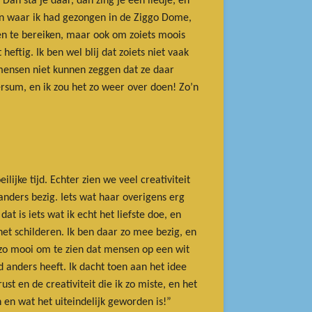
Dan sta je daar, dan zing je één liedje, en
gen waar ik had gezongen in de Ziggo Dome,
en te bereiken, maar ook om zoiets moois
eftig. Ik ben wel blij dat zoiets niet vaak
mensen niet kunnen zeggen dat ze daar
ersum, en ik zou het zo weer over doen! Zo’n
lijke tijd. Echter zien we veel creativiteit
anders bezig. Iets wat haar overigens erg
t is iets wat ik echt het liefste doe, en
et schilderen. Ik ben daar zo mee bezig, en
t zo mooi om te zien dat mensen op een wit
 anders heeft. Ik dacht toen aan het idee
t en de creativiteit die ik zo miste, en het
 en wat het uiteindelijk geworden is!”