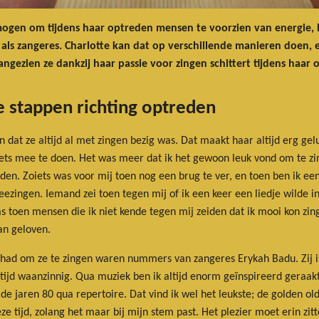
rmogen om tijdens haar optreden mensen te voorzien van energie, 
 als zangeres. Charlotte kan dat op verschillende manieren doen, 
aangezien ze dankzij haar passie voor zingen schittert tijdens haar
e stappen richting optreden
dat ze altijd al met zingen bezig was. Dat maakt haar altijd erg gelukk
ets mee te doen. Het was meer dat ik het gewoon leuk vond om te zi
n. Zoiets was voor mij toen nog een brug te ver, en toen ben ik een t
eezingen. Iemand zei toen tegen mij of ik een keer een liedje wilde 
as toen mensen die ik niet kende tegen mij zeiden dat ik mooi kon zi
an geloven.
er had om ze te zingen waren nummers van zangeres Erykah Badu. Zij 
ltijd waanzinnig. Qua muziek ben ik altijd enorm geïnspireerd geraakt
ot de jaren 80 qua repertoire. Dat vind ik wel het leukste; de golden
eze tijd, zolang het maar bij mijn stem past. Het plezier moet erin zit