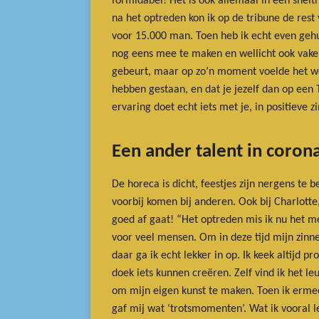
formidabel! Het is ook allemaal in een sneltr
na het optreden kon ik op de tribune de res
voor 15.000 man. Toen heb ik echt even gehu
nog eens mee te maken en wellicht ook vaker. 
gebeurt, maar op zo’n moment voelde het we
hebben gestaan, en dat je jezelf dan op een 
ervaring doet echt iets met je, in positieve zi
Een ander talent in corona
De horeca is dicht, feestjes zijn nergens te b
voorbij komen bij anderen. Ook bij Charlotte
goed af gaat! “Het optreden mis ik nu het mee
voor veel mensen. Om in deze tijd mijn zinn
daar ga ik echt lekker in op. Ik keek altijd
doek iets kunnen creëren. Zelf vind ik het 
om mijn eigen kunst te maken. Toen ik ermee 
gaf mij wat ‘trotsmomenten’. Wat ik vooral l