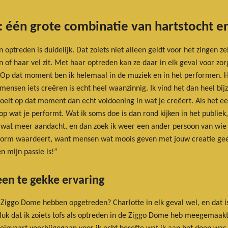
n: één grote combinatie van hartstocht e
 optreden is duidelijk. Dat zoiets niet alleen geldt voor het zingen ze
n of haar vel zit. Met haar optreden kan ze daar in elk geval voor zor
Op dat moment ben ik helemaal in de muziek en in het performen. Het
ensen iets creëren is echt heel waanzinnig. Ik vind het dan heel bij
e voelt op dat moment dan echt voldoening in wat je creëert. Als het 
op wat je performt. Wat ik soms doe is dan rond kijken in het publie
n wat meer aandacht, en dan zoek ik weer een ander persoon van wie 
 enorm waardeert, want mensen wat moois geven met jouw creatie gee
 mijn passie is!”
en te gekke ervaring
iggo Dome hebben opgetreden? Charlotte in elk geval wel, en dat is 
eluk dat ik zoiets tofs als optreden in de Ziggo Dome heb meegemaa