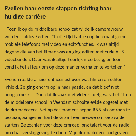
Evelien haar eerste stappen richting haar
huidige carrière
“Toen ik op de middelbare school zat wilde ik cameravrouw
worden,” aldus Evelien. “In die tijd had je nog helemaal geen
mobiele telefoons met video en edit-functies. Ik was altijd
degene die aan het filmen was en ging editen met oude VHS
videobanden. Daar was ik altijd heerlijk mee bezig, en toen
vond ik het al leuk om op deze manier verhalen te vertellen.”
Evelien raakte al snel enthousiast over wat filmen en editen
inhield. Ze ging enorm op in haar passie, en dat bleef niet
onopgemerkt. “Doordat ik vaak met video’s bezig was, heb ik op
de middelbare school in Veendam schooltelevisie opgezet met
de dramadocent. Net op dat moment begon BNN als omroep te
bestaan, aangezien Bart de Graaff een nieuwe omroep wilde
starten. Ze zochten voor deze omroep jong talent voor de radio
om daar verslaggeving te doen. Mijn dramadocent had gezien