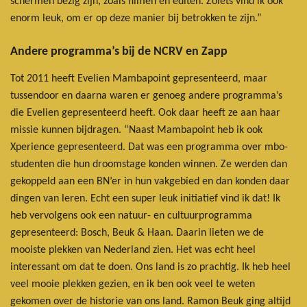
schermen bezig zijn, zoals filmen en editen. Zoiets vind ik ook
enorm leuk, om er op deze manier bij betrokken te zijn.”
Andere programma’s bij de NCRV en Zapp
Tot 2011 heeft Evelien Mambapoint gepresenteerd, maar
tussendoor en daarna waren er genoeg andere programma’s
die Evelien gepresenteerd heeft. Ook daar heeft ze aan haar
missie kunnen bijdragen. “Naast Mambapoint heb ik ook
Xperience gepresenteerd. Dat was een programma over mbo-
studenten die hun droomstage konden winnen. Ze werden dan
gekoppeld aan een BN’er in hun vakgebied en dan konden daar
dingen van leren. Echt een super leuk initiatief vind ik dat! Ik
heb vervolgens ook een natuur- en cultuurprogramma
gepresenteerd: Bosch, Beuk & Haan. Daarin lieten we de
mooiste plekken van Nederland zien. Het was echt heel
interessant om dat te doen. Ons land is zo prachtig. Ik heb heel
veel mooie plekken gezien, en ik ben ook veel te weten
gekomen over de historie van ons land. Ramon Beuk ging altijd