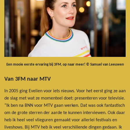
Een mooie eerste ervaring bij 3FM, op naar meer! © Samuel van Leeuwen
Van 3FM naar MTV
In 2005 ging Evelien voor iets nieuws. Voor het eerst ging ze aan
de slag met wat ze momenteel doet: presenteren voor televisie.
“Ik ben na BNN voor MTV gaan werken. Dat was ook fantastisch
om de grote sterren der aarde te kunnen interviewen. Ook daar
heb ik heel veel vlieguren gemaakt voor allerlei festivals en
liveshows. Bij MTV heb ik veel verschillende dingen gedaan. Ik