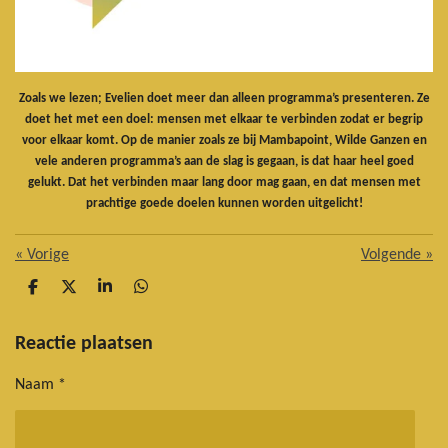
Zoals we lezen; Evelien doet meer dan alleen programma’s presenteren. Ze
doet het met een doel: mensen met elkaar te verbinden zodat er begrip
voor elkaar komt. Op de manier zoals ze bij Mambapoint, Wilde Ganzen en
vele anderen programma’s aan de slag is gegaan, is dat haar heel goed
gelukt. Dat het verbinden maar lang door mag gaan, en dat mensen met
prachtige goede doelen kunnen worden uitgelicht!
«
Vorige
Volgende
»
D
D
S
D
e
e
h
e
l
e
a
l
e
l
r
e
Reactie plaatsen
n
e
n
Naam *