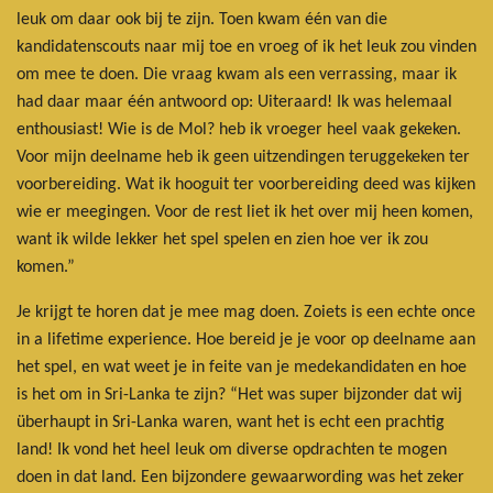
leuk om daar ook bij te zijn. Toen kwam één van die
kandidatenscouts naar mij toe en vroeg of ik het leuk zou vinden
om mee te doen. Die vraag kwam als een verrassing, maar ik
had daar maar één antwoord op: Uiteraard! Ik was helemaal
enthousiast! Wie is de Mol? heb ik vroeger heel vaak gekeken.
Voor mijn deelname heb ik geen uitzendingen teruggekeken ter
voorbereiding. Wat ik hooguit ter voorbereiding deed was kijken
wie er meegingen. Voor de rest liet ik het over mij heen komen,
want ik wilde lekker het spel spelen en zien hoe ver ik zou
komen.”
Je krijgt te horen dat je mee mag doen. Zoiets is een echte once
in a lifetime experience. Hoe bereid je je voor op deelname aan
het spel, en wat weet je in feite van je medekandidaten en hoe
is het om in Sri-Lanka te zijn? “Het was super bijzonder dat wij
überhaupt in Sri-Lanka waren, want het is echt een prachtig
land! Ik vond het heel leuk om diverse opdrachten te mogen
doen in dat land. Een bijzondere gewaarwording was het zeker