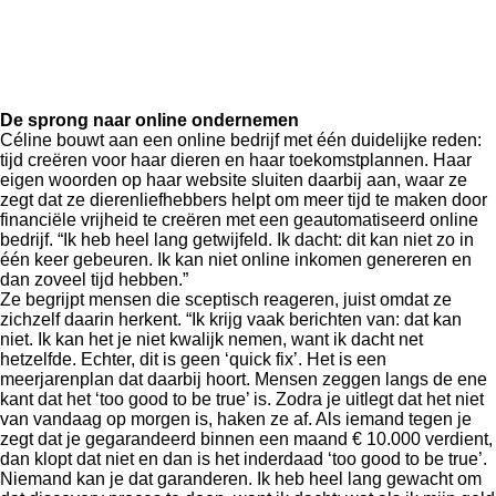
De sprong naar online ondernemen
Céline bouwt aan een online bedrijf met één duidelijke reden:
tijd creëren voor haar dieren en haar toekomstplannen. Haar
eigen woorden op haar website sluiten daarbij aan, waar ze
zegt dat ze dierenliefhebbers helpt om meer tijd te maken door
financiële vrijheid te creëren met een geautomatiseerd online
bedrijf. “Ik heb heel lang getwijfeld. Ik dacht: dit kan niet zo in
één keer gebeuren. Ik kan niet online inkomen genereren en
dan zoveel tijd hebben.”
Ze begrijpt mensen die sceptisch reageren, juist omdat ze
zichzelf daarin herkent. “Ik krijg vaak berichten van: dat kan
niet. Ik kan het je niet kwalijk nemen, want ik dacht net
hetzelfde. Echter, dit is geen ‘quick fix’. Het is een
meerjarenplan dat daarbij hoort. Mensen zeggen langs de ene
kant dat het ‘too good to be true’ is. Zodra je uitlegt dat het niet
van vandaag op morgen is, haken ze af. Als iemand tegen je
zegt dat je gegarandeerd binnen een maand € 10.000 verdient,
dan klopt dat niet en dan is het inderdaad ‘too good to be true’.
Niemand kan je dat garanderen. Ik heb heel lang gewacht om