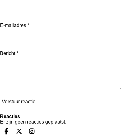
e
l
r
e
n
e
n
E-mailadres *
Bericht *
Verstuur reactie
Reacties
Er zijn geen reacties geplaatst.
F
X
I