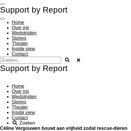
Ga
Support by Report
direct
naar
de
Home
hoofdinhoud
Over mij
Wedstrijden
Stories
Theater
Inside view
Contact
Support by Report
Home
Over mij
Wedstrijden
Stories
Theater
Inside view
Contact
Zoeken
Céline Vergouwen bouwt aan vrijheid zodat rescue-dieren