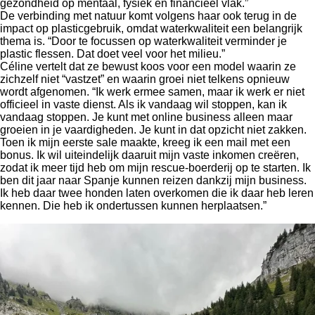
gezondheid op mentaal, fysiek en financieel vlak.”
De verbinding met natuur komt volgens haar ook terug in de
impact op plasticgebruik, omdat waterkwaliteit een belangrijk
thema is. “Door te focussen op waterkwaliteit verminder je
plastic flessen. Dat doet veel voor het milieu.”
Céline vertelt dat ze bewust koos voor een model waarin ze
zichzelf niet “vastzet” en waarin groei niet telkens opnieuw
wordt afgenomen. “Ik werk ermee samen, maar ik werk er niet
officieel in vaste dienst. Als ik vandaag wil stoppen, kan ik
vandaag stoppen. Je kunt met online business alleen maar
groeien in je vaardigheden. Je kunt in dat opzicht niet zakken.
Toen ik mijn eerste sale maakte, kreeg ik een mail met een
bonus. Ik wil uiteindelijk daaruit mijn vaste inkomen creëren,
zodat ik meer tijd heb om mijn rescue-boerderij op te starten. Ik
ben dit jaar naar Spanje kunnen reizen dankzij mijn business.
Ik heb daar twee honden laten overkomen die ik daar heb leren
kennen. Die heb ik ondertussen kunnen herplaatsen.”