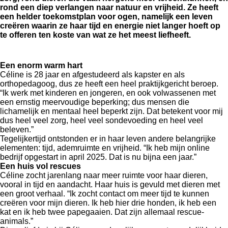
rond een diep verlangen naar natuur en vrijheid. Ze heeft
een helder toekomstplan voor ogen, namelijk een leven
creëren waarin ze haar tijd en energie niet langer hoeft op
te offeren ten koste van wat ze het meest liefheeft.
Een enorm warm hart
Céline is 28 jaar en afgestudeerd als kapster en als
orthopedagoog, dus ze heeft een heel praktijkgericht beroep.
“Ik werk met kinderen en jongeren, en ook volwassenen met
een ernstig meervoudige beperking; dus mensen die
lichamelijk en mentaal heel beperkt zijn. Dat betekent voor mij
dus heel veel zorg, heel veel sondevoeding en heel veel
beleven.”
Tegelijkertijd ontstonden er in haar leven andere belangrijke
elementen: tijd, ademruimte en vrijheid. “Ik heb mijn online
bedrijf opgestart in april 2025. Dat is nu bijna een jaar.”
Een huis vol rescues
Céline zocht jarenlang naar meer ruimte voor haar dieren,
vooral in tijd en aandacht. Haar huis is gevuld met dieren met
een groot verhaal. “Ik zocht contact om meer tijd te kunnen
creëren voor mijn dieren. Ik heb hier drie honden, ik heb een
kat en ik heb twee papegaaien. Dat zijn allemaal rescue-
animals.”