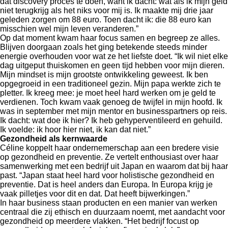
dat discovery proces te doen, want ik dacht: wat als ik mijn geld
niet terugkrijg als het niks voor mij is. Ik maakte mij drie jaar
geleden zorgen om 88 euro. Toen dacht ik: die 88 euro kan
misschien wel mijn leven veranderen.”
Op dat moment kwam haar focus samen en begreep ze alles.
Blijven doorgaan zoals het ging betekende steeds minder
energie overhouden voor wat ze het liefste doet. “Ik wil niet elke
dag uitgeput thuiskomen en geen tijd hebben voor mijn dieren.
Mijn mindset is mijn grootste ontwikkeling geweest. Ik ben
opgegroeid in een traditioneel gezin. Mijn papa werkte zich te
pletter. Ik kreeg mee: je moet heel hard werken om je geld te
verdienen. Toch kwam vaak genoeg de twijfel in mijn hoofd. Ik
was in september met mijn mentor en businesspartners op reis.
Ik dacht: wat doe ik hier? Ik heb gehyperventileerd en gehuild.
Ik voelde: ik hoor hier niet, ik kan dat niet.”
Gezondheid als kernwaarde
Céline koppelt haar ondernemerschap aan een bredere visie
op gezondheid en preventie. Ze vertelt enthousiast over haar
samenwerking met een bedrijf uit Japan en waarom dat bij haar
past. “Japan staat heel hard voor holistische gezondheid en
preventie. Dat is heel anders dan Europa. In Europa krijg je
vaak pilletjes voor dit en dat. Dat heeft bijwerkingen.”
In haar business staan producten en een manier van werken
centraal die zij ethisch en duurzaam noemt, met aandacht voor
gezondheid op meerdere vlakken. “Het bedrijf focust op