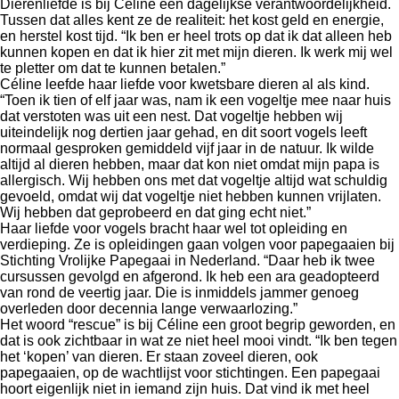
Dierenliefde is bij Céline een dagelijkse verantwoordelijkheid.
Tussen dat alles kent ze de realiteit: het kost geld en energie,
en herstel kost tijd. “Ik ben er heel trots op dat ik dat alleen heb
kunnen kopen en dat ik hier zit met mijn dieren. Ik werk mij wel
te pletter om dat te kunnen betalen.”
Céline leefde haar liefde voor kwetsbare dieren al als kind.
“Toen ik tien of elf jaar was, nam ik een vogeltje mee naar huis
dat verstoten was uit een nest. Dat vogeltje hebben wij
uiteindelijk nog dertien jaar gehad, en dit soort vogels leeft
normaal gesproken gemiddeld vijf jaar in de natuur. Ik wilde
altijd al dieren hebben, maar dat kon niet omdat mijn papa is
allergisch. Wij hebben ons met dat vogeltje altijd wat schuldig
gevoeld, omdat wij dat vogeltje niet hebben kunnen vrijlaten.
Wij hebben dat geprobeerd en dat ging echt niet.”
Haar liefde voor vogels bracht haar wel tot opleiding en
verdieping. Ze is opleidingen gaan volgen voor papegaaien bij
Stichting Vrolijke Papegaai in Nederland. “Daar heb ik twee
cursussen gevolgd en afgerond. Ik heb een ara geadopteerd
van rond de veertig jaar. Die is inmiddels jammer genoeg
overleden door decennia lange verwaarlozing.”
Het woord “rescue” is bij Céline een groot begrip geworden, en
dat is ook zichtbaar in wat ze niet heel mooi vindt. “Ik ben tegen
het ‘kopen’ van dieren. Er staan zoveel dieren, ook
papegaaien, op de wachtlijst voor stichtingen. Een papegaai
hoort eigenlijk niet in iemand zijn huis. Dat vind ik met heel