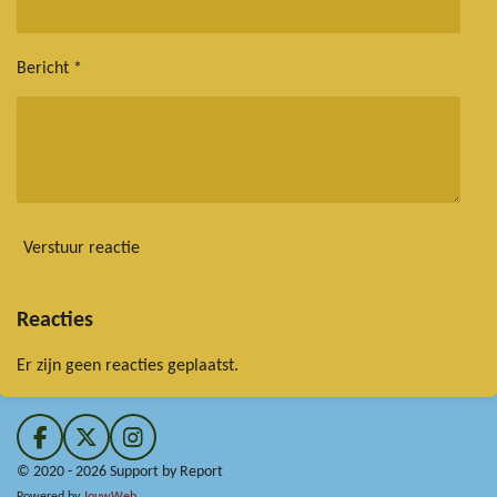
Bericht *
Verstuur reactie
Reacties
Er zijn geen reacties geplaatst.
F
X
I
a
n
© 2020 - 2026 Support by Report
c
s