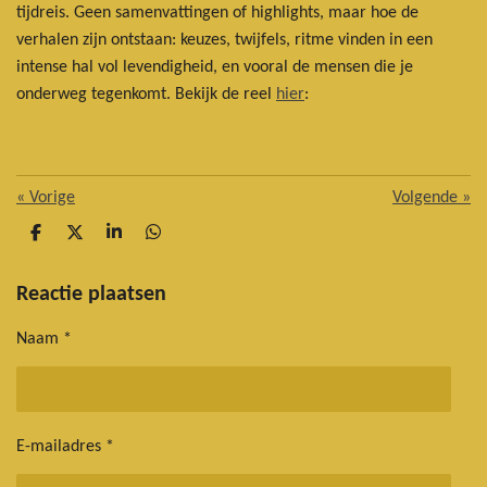
tijdreis. Geen samenvattingen of highlights, maar hoe de
verhalen zijn ontstaan: keuzes, twijfels, ritme vinden in een
intense hal vol levendigheid, en vooral de mensen die je
onderweg tegenkomt. Bekijk de reel
hier
:
«
Vorige
Volgende
»
D
D
S
D
e
e
h
e
l
e
a
l
e
l
r
e
Reactie plaatsen
n
e
n
Naam *
E-mailadres *