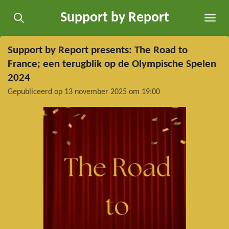
Ga
Support by Report
direct
naar
de
Support by Report presents: The Road to
hoofdinhoud
France; een terugblik op de Olympische Spelen
2024
Gepubliceerd op 13 november 2025 om 19:00