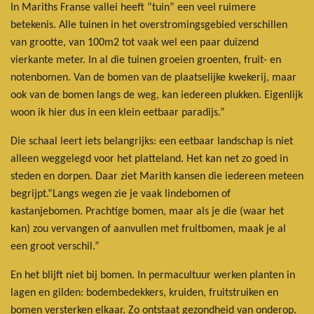
In Mariths Franse vallei heeft “tuin” een veel ruimere
betekenis. Alle tuinen in het overstromingsgebied verschillen
van grootte, van 100m
2
tot vaak wel een paar duizend
vierkante meter. In al die tuinen groeien groenten, fruit- en
notenbomen. Van de bomen van de plaatselijke kwekerij, maar
ook van de bomen langs de weg, kan iedereen plukken. Eigenlijk
woon ik hier dus in een klein eetbaar paradijs.”
Die schaal leert iets belangrijks: een eetbaar landschap is niet
alleen weggelegd voor het platteland. Het kan net zo goed in
steden en dorpen. Daar ziet Marith kansen die iedereen meteen
begrijpt.“Langs wegen zie je vaak lindebomen of
kastanjebomen. Prachtige bomen, maar als je die (waar het
kan) zou vervangen of aanvullen met fruitbomen, maak je al
een groot verschil.”
En het blijft niet bij bomen. In permacultuur werken planten in
lagen en gilden: bodembedekkers, kruiden, fruitstruiken en
bomen versterken elkaar. Zo ontstaat gezondheid van onderop.