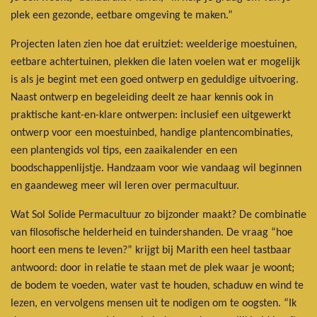
plek een gezonde, eetbare omgeving te maken.”
Projecten laten zien hoe dat eruitziet: weelderige moestuinen,
eetbare achtertuinen, plekken die laten voelen wat er mogelijk
is als je begint met een goed ontwerp en geduldige uitvoering.
Naast ontwerp en begeleiding deelt ze haar kennis ook in
praktische kant-en-klare ontwerpen: inclusief een uitgewerkt
ontwerp voor een moestuinbed, handige plantencombinaties,
een plantengids vol tips, een zaaikalender en een
boodschappenlijstje. Handzaam voor wie vandaag wil beginnen
en gaandeweg meer wil leren over permacultuur.
Wat Sol Solide Permacultuur zo bijzonder maakt? De combinatie
van filosofische helderheid en tuindershanden. De vraag “hoe
hoort een mens te leven?” krijgt bij Marith een heel tastbaar
antwoord: door in relatie te staan met de plek waar je woont;
de bodem te voeden, water vast te houden, schaduw en wind te
lezen, en vervolgens mensen uit te nodigen om te oogsten. “Ik