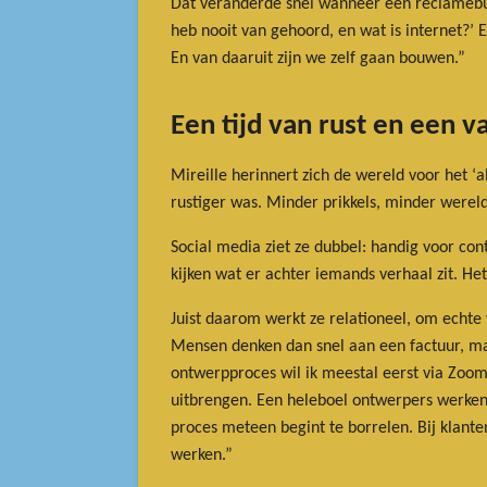
Dat veranderde snel wanneer een reclamebure
heb nooit van gehoord, en wat is internet?
En van daaruit zijn we zelf gaan bouwen.”
Een tijd van rust en een 
Mireille herinnert zich de wereld voor het ‘
rustiger was. Minder prikkels, minder werel
Social media ziet ze dubbel: handig voor con
kijken wat er achter iemands verhaal zit. Het
Juist daarom werkt ze relationeel, om echte 
Mensen denken dan snel aan een factuur, maar
ontwerpproces wil ik meestal eerst via Zoom e
uitbrengen. Een heleboel ontwerpers werken v
proces meteen begint te borrelen. Bij klante
werken.”