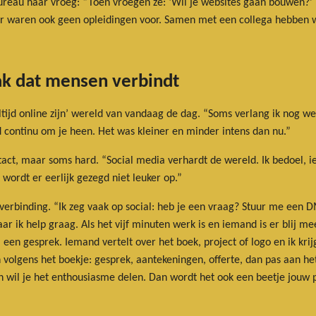
au haar vroeg: “Toen vroegen ze: ‘Wil je websites gaan bouwen?’ En 
’ Er waren ook geen opleidingen voor. Samen met een collega hebbe
vak dat mensen verbindt
altijd online zijn’ wereld van vandaag de dag. “Soms verlang ik nog w
d continu om je heen. Het was kleiner en minder intens dan nu.”
tact, maar soms hard. “Social media verhardt de wereld. Ik bedoel, i
 wordt er eerlijk gezegd niet leuker op.”
verbinding. “Ik zeg vaak op social: heb je een vraag? Stuur me een D
 ik help graag. Als het vijf minuten werk is en iemand is er blij me
en gesprek. Iemand vertelt over het boek, project of logo en ik krijg 
olgens het boekje: gesprek, aantekeningen, offerte, dan pas aan het 
n wil je het enthousiasme delen. Dan wordt het ook een beetje jouw p