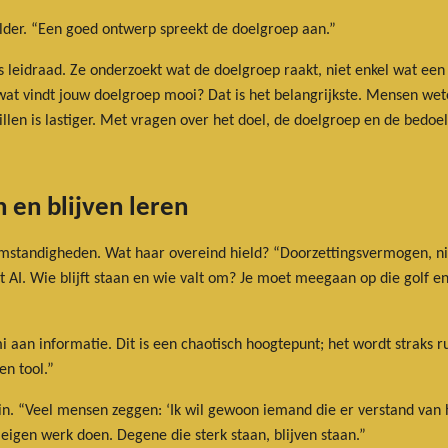
elder. “Een goed ontwerp spreekt de doelgroep aan.”
is leidraad. Ze onderzoekt wat de doelgroep raakt, niet enkel wat ee
: wat vindt jouw doelgroep mooi? Dat is het belangrijkste. Mensen wet
illen is lastiger. Met vragen over het doel, de doelgroep en de bedoe
en blijven leren
standigheden. Wat haar overeind hield? “Doorzettingsvermogen, niet
 AI. Wie blijft staan en wie valt om? Je moet meegaan op die golf en k
mi aan informatie. Dit is een chaotisch hoogtepunt; het wordt straks 
en tool.”
n. “Veel mensen zeggen: ‘Ik wil gewoon iemand die er verstand van h
igen werk doen. Degene die sterk staan, blijven staan.”