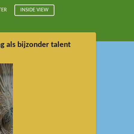
TER
INSIDE VIEW
g als bijzonder talent