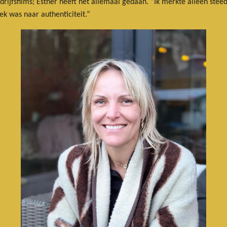
drijfsfilms; Esther heeft het allemaal gedaan. “Ik merkte alleen ste
ek was naar authenticiteit.”