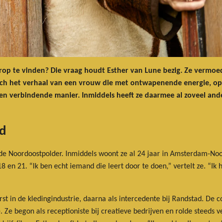
arop te vinden? Die vraag houdt Esther van Lune bezig. Ze vermoed
 zich het verhaal van een vrouw die met ontwapenende energie, o
en verbindende manier. Inmiddels heeft ze daarmee al zoveel ande
d
de Noordoostpolder. Inmiddels woont ze al 24 jaar in Amsterdam-No
8 en 21. “Ik ben echt iemand die leert door te doen,” vertelt ze. “Ik
rst in de kledingindustrie, daarna als intercedente bij Randstad. De 
. Ze begon als receptioniste bij creatieve bedrijven en rolde steeds 