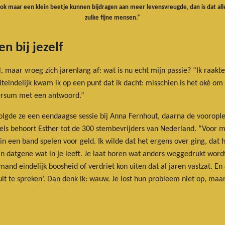
 ook maar een klein beetje kunnen bijdragen aan meer levensvreugde, dan is dat a
zulke fijne mensen.”
n bij jezelf
, maar vroeg zich jarenlang af: wat is nu echt mijn passie? “Ik raakt
eindelijk kwam ik op een punt dat ik dacht: misschien is het oké om 
versum met een antwoord.”
olgde ze een eendaagse sessie bij Anna Fernhout, daarna de voorople
els behoort Esther tot de 300 stembevrijders van Nederland. “Voor mi
t in een band spelen voor geld. Ik wilde dat het ergens over ging, dat 
an datgene wat in je leeft. Je laat horen wat anders weggedrukt word
and eindelijk boosheid of verdriet kon uiten dat al jaren vastzat. En
t te spreken’. Dan denk ik: wauw. Je lost hun probleem niet op, maar