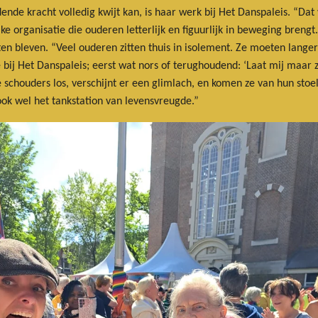
de kracht volledig kwijt kan, is haar werk bij Het Danspaleis. “Dat voe
ke organisatie die ouderen letterlijk en figuurlijk in beweging breng
n bleven. “Veel ouderen zitten thuis in isolement. Ze moeten lange
 Het Danspaleis; eerst wat nors of terughoudend: ‘Laat mij maar zitt
schouders los, verschijnt er een glimlach, en komen ze van hun stoel
ok wel het tankstation van levensvreugde.”