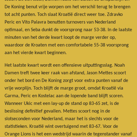
De Koning benut vrije worpen om het verschil terug te brengen
tot acht punten. Toch slaat Kroatië direct weer toe. Zdravko
Peric en Vito Palavra benutten turnovers van Nederland
optimaal, en Seba dunkt de voorsprong naar 53-38. In de laatste
minuten van het derde kwart loopt de marge verder op,
waardoor de Kroaten met een comfortabele 55-38 voorsprong
aan het vierde kwart beginnen.
Het laatste kwart wordt een offensieve uitputtingsslag. Noah
Damen treft twee keer raak van afstand, Jason Mettes scoort
onder het bord en De Koning zorgt voor extra punten vanaf de
vrije worplijn. Toch blijft de marge groot, omdat Kroatië via
Garma, Peric en Kostelac aan de lopende band blijft scoren.
Wanneer Ukic met een lay-up de stand op 83-65 zet, is de
beslissing definitief gevallen. Mettes scoort nog in de
slotseconden voor Nederland, maar het is slechts voor de
statistieken. Kroatië wint overtuigend met 83-67. Voor de
Orange Lions is het een wedstrijd waarin de tegenstander vanaf