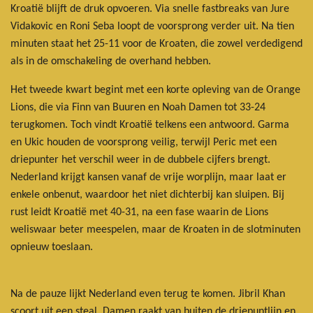
Kroatië blijft de druk opvoeren. Via snelle fastbreaks van Jure
Vidakovic en Roni Seba loopt de voorsprong verder uit. Na tien
minuten staat het 25-11 voor de Kroaten, die zowel verdedigend
als in de omschakeling de overhand hebben.
Het tweede kwart begint met een korte opleving van de Orange
Lions, die via Finn van Buuren en Noah Damen tot 33-24
terugkomen. Toch vindt Kroatië telkens een antwoord. Garma
en Ukic houden de voorsprong veilig, terwijl Peric met een
driepunter het verschil weer in de dubbele cijfers brengt.
Nederland krijgt kansen vanaf de vrije worplijn, maar laat er
enkele onbenut, waardoor het niet dichterbij kan sluipen. Bij
rust leidt Kroatië met 40-31, na een fase waarin de Lions
weliswaar beter meespelen, maar de Kroaten in de slotminuten
opnieuw toeslaan.
Na de pauze lijkt Nederland even terug te komen. Jibril Khan
scoort uit een steal, Damen raakt van buiten de driepuntlijn en