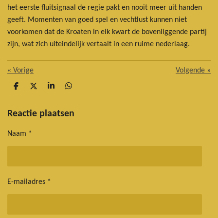
het eerste fluitsignaal de regie pakt en nooit meer uit handen
geeft. Momenten van goed spel en vechtlust kunnen niet
voorkomen dat de Kroaten in elk kwart de bovenliggende partij
zijn, wat zich uiteindelijk vertaalt in een ruime nederlaag.
«
Vorige
Volgende
»
D
D
S
D
e
e
h
e
l
e
a
l
e
l
r
e
Reactie plaatsen
n
e
n
Naam *
E-mailadres *