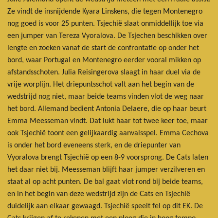
Ze vindt de insnijdende Kyara Linskens, die tegen Montenegro
nog goed is voor 25 punten. Tsjechië slaat onmiddellijk toe via
een jumper van Tereza Vyoralova. De Tsjechen beschikken over
lengte en zoeken vanaf de start de confrontatie op onder het
bord, waar Portugal en Montenegro eerder vooral mikken op
afstandsschoten. Julia Reisingerova slaagt in haar duel via de
vrije worplijn. Het driepuntsschot valt aan het begin van de
wedstrijd nog niet, maar beide teams vinden vlot de weg naar
het bord. Allemand bedient Antonia Delaere, die op haar beurt
Emma Meesseman vindt. Dat lukt haar tot twee keer toe, maar
ook Tsjechië toont een gelijkaardig aanvalsspel. Emma Cechova
is onder het bord eveneens sterk, en de driepunter van
Vyoralova brengt Tsjechië op een 8-9 voorsprong. De Cats laten
het daar niet bij. Meesseman blijft haar jumper verzilveren en
staat al op acht punten. De bal gaat vlot rond bij beide teams,
en in het begin van deze wedstrijd zijn de Cats en Tsjechië
duidelijk aan elkaar gewaagd. Tsjechië speelt fel op dit EK. De