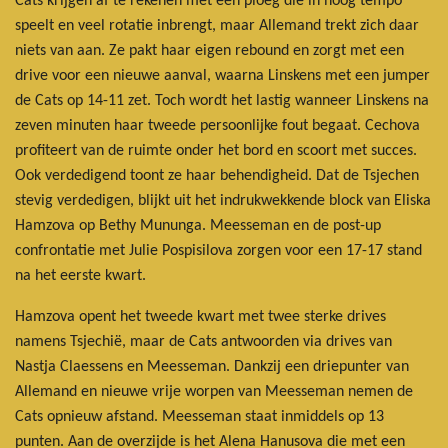
Cats krijgen af te rekenen met een ploeg die in hoog tempo
speelt en veel rotatie inbrengt, maar Allemand trekt zich daar
niets van aan. Ze pakt haar eigen rebound en zorgt met een
drive voor een nieuwe aanval, waarna Linskens met een jumper
de Cats op 14-11 zet. Toch wordt het lastig wanneer Linskens na
zeven minuten haar tweede persoonlijke fout begaat. Cechova
profiteert van de ruimte onder het bord en scoort met succes.
Ook verdedigend toont ze haar behendigheid. Dat de Tsjechen
stevig verdedigen, blijkt uit het indrukwekkende block van Eliska
Hamzova op Bethy Mununga. Meesseman en de post-up
confrontatie met Julie Pospisilova zorgen voor een 17-17 stand
na het eerste kwart.
Hamzova opent het tweede kwart met twee sterke drives
namens Tsjechië, maar de Cats antwoorden via drives van
Nastja Claessens en Meesseman. Dankzij een driepunter van
Allemand en nieuwe vrije worpen van Meesseman nemen de
Cats opnieuw afstand. Meesseman staat inmiddels op 13
punten. Aan de overzijde is het Alena Hanusova die met een