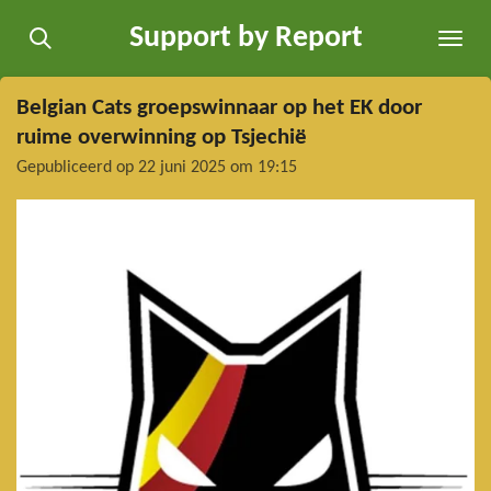
Ga
Support by Report
direct
naar
de
Belgian Cats groepswinnaar op het EK door
hoofdinhoud
ruime overwinning op Tsjechië
Gepubliceerd op 22 juni 2025 om 19:15