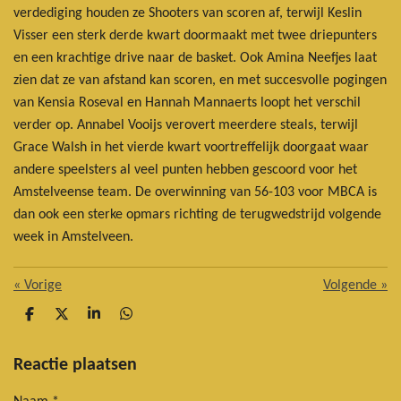
verdediging houden ze Shooters van scoren af, terwijl Keslin
Visser een sterk derde kwart doormaakt met twee driepunters
en een krachtige drive naar de basket. Ook Amina Neefjes laat
zien dat ze van afstand kan scoren, en met succesvolle pogingen
van Kensia Roseval en Hannah Mannaerts loopt het verschil
verder op. Annabel Vooijs verovert meerdere steals, terwijl
Grace Walsh in het vierde kwart voortreffelijk doorgaat waar
andere speelsters al veel punten hebben gescoord voor het
Amstelveense team. De overwinning van 56-103 voor MBCA is
dan ook een sterke opmars richting de terugwedstrijd volgende
week in Amstelveen.
«
Vorige
Volgende
»
D
D
S
D
e
e
h
e
l
e
a
l
e
l
r
e
Reactie plaatsen
n
e
n