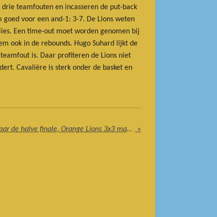
 drie teamfouten en incasseren de put-back
m goed voor een and-1: 3-7. De Lions weten
verlies. Een time-out moet worden genomen bij
hem ook in de rebounds. Hugo Suhard lijkt de
eamfout is. Daar profiteren de Lions niet
rt. Cavalière is sterk onder de basket en
Orange Lions 3x3 dames naar de halve finale, Orange Lions 3x3 mannen kan uitschakeling net niet voorkomen
»