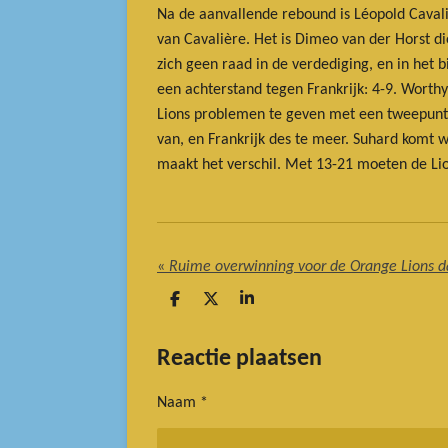
Na de aanvallende rebound is Léopold Caval
van Cavalière. Het is Dimeo van der Horst 
zich geen raad in de verdediging, en in het 
een achterstand tegen Frankrijk: 4-9. Worthy
Lions problemen te geven met een tweepunter
van, en Frankrijk des te meer. Suhard komt 
maakt het verschil. Met 13-21 moeten de Li
«
Ruime overwinning voor de Orange Lions 
D
D
S
e
e
h
l
e
a
e
l
r
Reactie plaatsen
n
e
Naam *