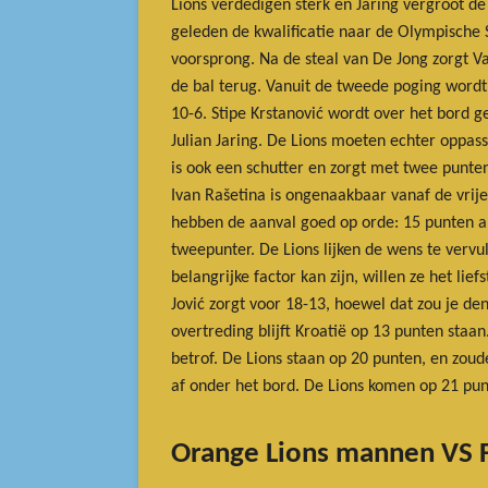
Lions verdedigen sterk en Jaring vergroot de
geleden de kwalificatie naar de Olympische
voorsprong. Na de steal van De Jong zorgt Va
de bal terug. Vanuit de tweede poging wordt n
10-6. Stipe Krstanović wordt over het bord 
Julian Jaring. De Lions moeten echter oppass
is ook een schutter en zorgt met twee punte
Ivan Rašetina is ongenaakbaar vanaf de vrije
hebben de aanval goed op orde: 15 punten a
tweepunter. De Lions lijken de wens te vervu
belangrijke factor kan zijn, willen ze het l
Jović zorgt voor 18-13, hoewel dat zou je den
overtreding blijft Kroatië op 13 punten sta
betrof. De Lions staan op 20 punten, en zoud
af onder het bord. De Lions komen op 21 pun
Orange Lions mannen VS F