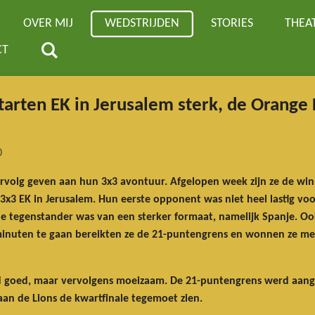
OVER MIJ
WEDSTRIJDEN
STORIES
THEA
CT
arten EK in Jerusalem sterk, de Orange
0
ervolg geven aan hun 3x3 avontuur. Afgelopen week zijn ze de wi
x3 EK in Jerusalem. Hun eerste opponent was niet heel lastig voo
 tegenstander was van een sterker formaat, namelijk Spanje. Oo
inuten te gaan bereikten ze de 21-puntengrens en wonnen ze me
jd goed, maar vervolgens moeizaam. De 21-puntengrens werd aanget
aan de Lions de kwartfinale tegemoet zien.