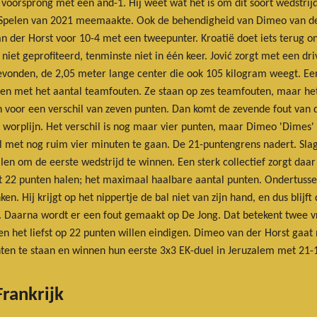
 voorsprong met een and-1. Hij weet wat het is om dit soort wedstrijd
 Spelen van 2021 meemaakte. Ook de behendigheid van Dimeo van der
n der Horst voor 10-4 met een tweepunter. Kroatië doet iets terug ond
iet geprofiteerd, tenminste niet in één keer. Jović zorgt met een dri
gevonden, de 2,05 meter lange center die ook 105 kilogram weegt. Ee
en met het aantal teamfouten. Ze staan op zes teamfouten, maar het 
n voor een verschil van zeven punten. Dan komt de zevende fout van d
 worplijn. Het verschil is nog maar vier punten, maar Dimeo 'Dimes' 
l met nog ruim vier minuten te gaan. De 21-puntengrens nadert. Sla
llen om de eerste wedstrijd te winnen. Een sterk collectief zorgt daa
iefst 22 punten halen; het maximaal haalbare aantal punten. Ondertusse
ken. Hij krijgt op het nippertje de bal niet van zijn hand, en dus blij
an. Daarna wordt er een fout gemaakt op De Jong. Dat betekent twee 
en het liefst op 22 punten willen eindigen. Dimeo van der Horst gaat
ten te staan en winnen hun eerste 3x3 EK-duel in Jeruzalem met 21-1
rankrijk