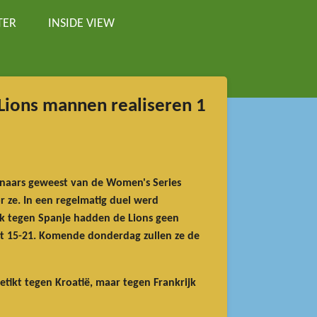
TER
INSIDE VIEW
 Lions mannen realiseren 1
nnaars geweest van de Women's Series
r ze. In een regelmatig duel werd
k tegen Spanje hadden de Lions geen
t 15-21. Komende donderdag zullen ze de
ikt tegen Kroatië, maar tegen Frankrijk