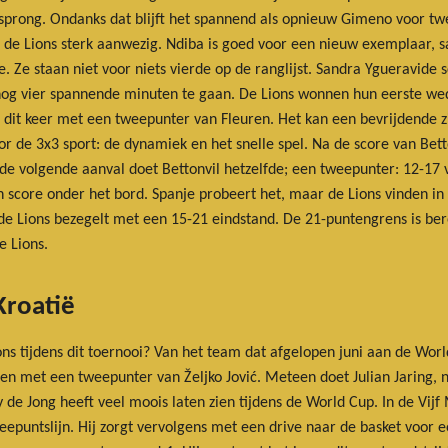
rsprong. Ondanks dat blijft het spannend als opnieuw Gimeno voor tw
n de Lions sterk aanwezig. Ndiba is goed voor een nieuw exemplaar, 
toe. Ze staan niet voor niets vierde op de ranglijst. Sandra Ygueravide
 vier spannende minuten te gaan. De Lions wonnen hun eerste wedst
e, dit keer met een tweepunter van Fleuren. Het kan een bevrijdende z
 de 3x3 sport: de dynamiek en het snelle spel. Na de score van Betto
e volgende aanval doet Bettonvil hetzelfde; een tweepunter: 12-17 
en score onder het bord. Spanje probeert het, maar de Lions vinden 
de Lions bezegelt met een 15-21 eindstand. De 21-puntengrens is be
e Lions.
Kroatië
 tijdens dit toernooi? Van het team dat afgelopen juni aan de World
en met een tweepunter van Željko Jović. Meteen doet Julian Jaring, n
de Jong heeft veel moois laten zien tijdens de World Cup. In de Vijf M
eepuntslijn. Hij zorgt vervolgens met een drive naar de basket voor