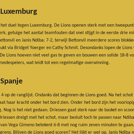
 Luxemburg
en in het duel tegen Luxemburg. De Lions openen sterk met een tweepu
rk, getuige het aantal teamfouten dat snel stijgt in de eerste drie mi
ettonvil en Janis Ndiba: 7-2, terwijl Bettonvil meerdere scores blok
ukt via Bridget Yoerger en Cathy Schmit. Desondanks lopen de Lions
. De Lions hoeven niet veel gas te geven en bouwen een solide 18-8 v
medespelers, wat leidt tot een regelmatige overwinning.
 Spanje
4 op de ranglijst. Ondanks dat beginnen de Lions goed. Na het schot v
at haar kracht onder het bord zien. Onder het bord zijn het voorlopi
 Nog is het niet gedaan. Driessen gaat sterk naar de basket en scoor
riessen dreigt met het schot, maar besluit toch te passen naar Ndiba
t van Vega Gimeno betekent 6-8 met nog ruim zeven minuten te gaan.
ngrens. Blijven de Lions goed scoren? Het lijkt er wel op. Janis Ndib