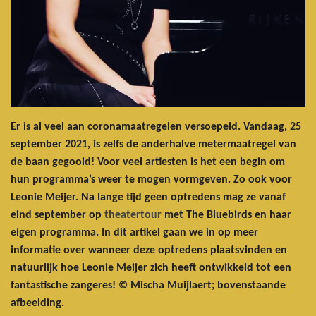
Er is al veel aan coronamaatregelen versoepeld. Vandaag, 25
september 2021, is zelfs de anderhalve metermaatregel van
de baan gegooid! Voor veel artiesten is het een begin om
hun programma’s weer te mogen vormgeven. Zo ook voor
Leonie Meijer. Na lange tijd geen optredens mag ze vanaf
eind september op
theatertour
met The Bluebirds en haar
eigen programma. In dit artikel gaan we in op meer
informatie over wanneer deze optredens plaatsvinden en
natuurlijk hoe Leonie Meijer zich heeft ontwikkeld tot een
fantastische zangeres! © Mischa Muijlaert; bovenstaande
afbeelding.