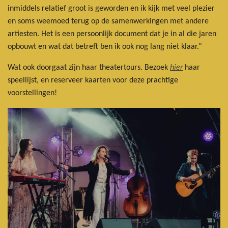
inmiddels relatief groot is geworden en ik kijk met veel plezier
en soms weemoed terug op de samenwerkingen met andere
artiesten. Het is een persoonlijk document dat je in al die jaren
opbouwt en wat dat betreft ben ik ook nog lang niet klaar.”
Wat ook doorgaat zijn haar theatertours. Bezoek
hier
haar
speellijst, en reserveer kaarten voor deze prachtige
voorstellingen!