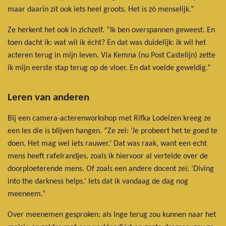
maar daarin zit ook iets heel groots. Het is zó menselijk.”
Ze herkent het ook in zichzelf. “Ik ben overspannen geweest. En
toen dacht ik: wat wil ik écht? En dat was duidelijk: ik wil het
acteren terug in mijn leven. Via Kemna (nu Post Castelijn) zette
ik mijn eerste stap terug op de vloer. En dat voelde geweldig.”
Leren van anderen
Bij een camera-acterenworkshop met Rifka Lodeizen kreeg ze
een les die is blijven hangen. “Ze zei: ‘Je probeert het te goed te
doen. Het mag wel iets rauwer.’ Dat was raak, want een echt
mens heeft rafelrandjes, zoals ik hiervoor al vertelde over de
doorploeterende mens. Of zoals een andere docent zei: ‘Diving
into the darkness helps.’ Iets dat ik vandaag de dag nog
meeneem.”
Over meenemen gesproken; als Inge terug zou kunnen naar het