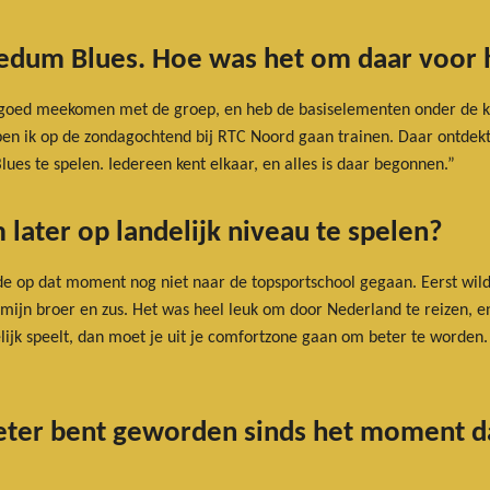
edum Blues. Hoe was het om daar voor h
on goed meekomen met de groep, en heb de basiselementen onder de k
ben ik op de zondagochtend bij RTC Noord gaan trainen. Daar ontdek
ues te spelen. Iedereen kent elkaar, en alles is daar begonnen.”
later op landelijk niveau te spelen?
ilde op dat moment nog niet naar de topsportschool gegaan. Eerst wild
mijn broer en zus. Het was heel leuk om door Nederland te reizen, 
ndelijk speelt, dan moet je uit je comfortzone gaan om beter te worde
beter bent geworden sinds het moment da