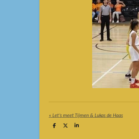
«
Let’s meet Tijmen & Lukas de Haas
D
D
S
e
e
h
l
e
a