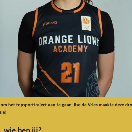
het topsporttraject aan te gaan. Ilse de Vries maakte deze droo
sie!
, wie ben jij?