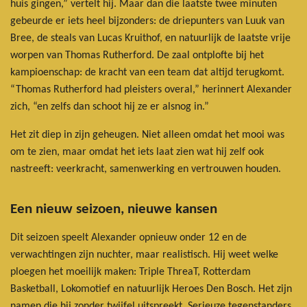
huis gingen,” vertelt hij. Maar dan die laatste twee minuten
gebeurde er iets heel bijzonders: de driepunters van Luuk van
Bree, de steals van Lucas Kruithof, en natuurlijk de laatste vrije
worpen van Thomas Rutherford. De zaal ontplofte bij het
kampioenschap: de kracht van een team dat altijd terugkomt.
“Thomas Rutherford had pleisters overal,” herinnert Alexander
zich, “en zelfs dan schoot hij ze er alsnog in.”
Het zit diep in zijn geheugen. Niet alleen omdat het mooi was
om te zien, maar omdat het iets laat zien wat hij zelf ook
nastreeft: veerkracht, samenwerking en vertrouwen houden.
Een nieuw seizoen, nieuwe kansen
Dit seizoen speelt Alexander opnieuw onder 12 en de
verwachtingen zijn nuchter, maar realistisch. Hij weet welke
ploegen het moeilijk maken: Triple ThreaT, Rotterdam
Basketball, Lokomotief en natuurlijk Heroes Den Bosch. Het zijn
namen die hij zonder twijfel uitspreekt. Serieuze tegenstanders,