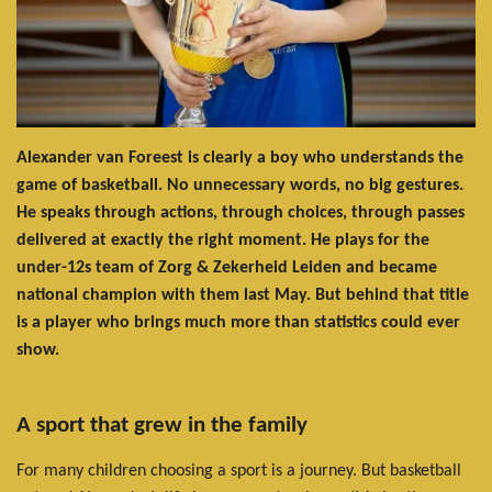
Alexander van Foreest is clearly a boy who understands the
game of basketball. No unnecessary words, no big gestures.
He speaks through actions, through choices, through passes
delivered at exactly the right moment. He plays for the
under-12s team of Zorg & Zekerheid Leiden and became
national champion with them last May. But behind that title
is a player who brings much more than statistics could ever
show.
A sport that grew in the family
For many children choosing a sport is a journey. But basketball