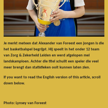
Je merkt meteen dat Alexander van Foreest een jongen is die
het basketbalspel begrijpt. Hij speelt in het onder 12 team
van Zorg & Zekerheid Leiden en werd afgelopen mei
landskampioen. Achter die titel schuilt een speler die veel
meer brengt dan statistieken ooit kunnen laten zien.
If you want to read the English version of this article, scroll
down below.
Photo: Lynsey van Foreest