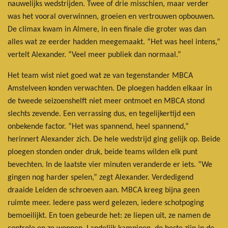
nauwelijks wedstrijden. Twee of drie misschien, maar verder
was het vooral overwinnen, groeien en vertrouwen opbouwen.
De climax kwam in Almere, in een finale die groter was dan
alles wat ze eerder hadden meegemaakt. “Het was heel intens,”
vertelt Alexander. “Veel meer publiek dan normaal.”
Het team wist niet goed wat ze van tegenstander MBCA
Amstelveen konden verwachten. De ploegen hadden elkaar in
de tweede seizoenshelft niet meer ontmoet en MBCA stond
slechts zevende. Een verrassing dus, en tegelijkertijd een
onbekende factor. “Het was spannend, heel spannend,”
herinnert Alexander zich. De hele wedstrijd ging gelijk op. Beide
ploegen stonden onder druk, beide teams wilden elk punt
bevechten. In de laatste vier minuten veranderde er iets. “We
gingen nog harder spelen,” zegt Alexander. Verdedigend
draaide Leiden de schroeven aan. MBCA kreeg bijna geen
ruimte meer. Iedere pass werd gelezen, iedere schotpoging
bemoeilijkt. En toen gebeurde het: ze liepen uit, ze namen de