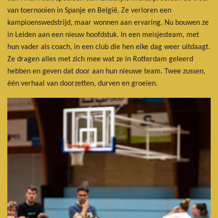
van toernooien in Spanje en België. Ze verloren een
kampioenswedstrijd, maar wonnen aan ervaring. Nu bouwen ze
in Leiden aan een nieuw hoofdstuk. In een meisjesteam, met
hun vader als coach, in een club die hen elke dag weer uitdaagt.
Ze dragen alles met zich mee wat ze in Rotterdam geleerd
hebben en geven dat door aan hun nieuwe team. Twee zussen,
één verhaal van doorzetten, durven en groeien.