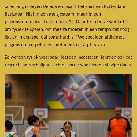
Jarenlang droegen Delena en Lysara het shirt van Rotterdam
Basketbal. Niet in een meisjesteam, maar in een
jongenscompetitie, bij de onder 12. Daar leerden ze wat het is
om fysiek te spelen, om mee te moeten in een tempo dat hoog
ligt en in een spel dat soms hard is. “We speelden altijd met
jongens en nu spelen we met meiden,” zegt Lysara.
Ze werden fysiek weerbaar, leerden incasseren, leerden ook dat
respect soms schuilgaat achter harde woorden en stevige duels.