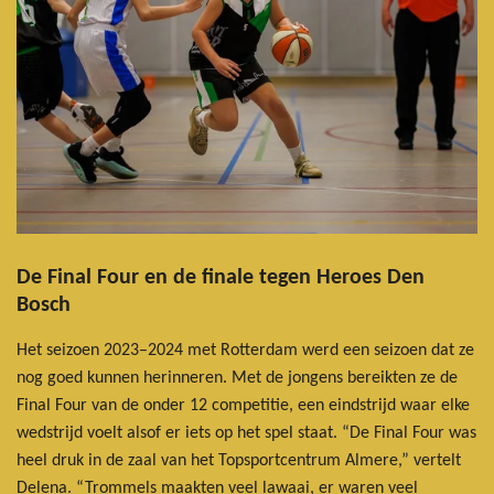
De Final Four en de finale tegen Heroes Den
Bosch
Het seizoen 2023–2024 met Rotterdam werd een seizoen dat ze
nog goed kunnen herinneren. Met de jongens bereikten ze de
Final Four van de onder 12 competitie, een eindstrijd waar elke
wedstrijd voelt alsof er iets op het spel staat. “De Final Four was
heel druk in de zaal van het Topsportcentrum Almere,” vertelt
Delena. “Trommels maakten veel lawaai, er waren veel