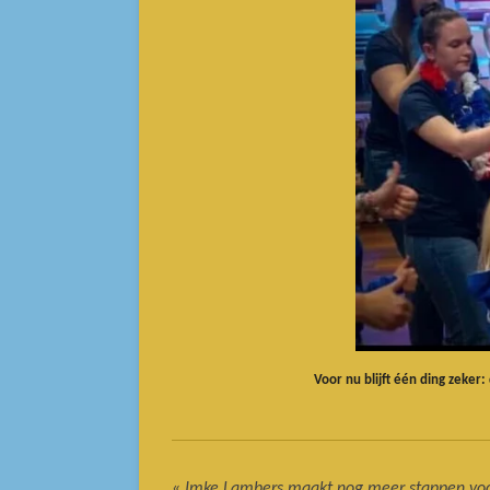
Voor nu blijft één ding zeker
«
Imke Lambers maakt nog meer stappen vo