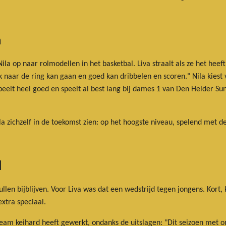
n
Nila op naar rolmodellen in het basketbal. Liva straalt als ze het heef
jk naar de ring kan gaan en goed kan dribbelen en scoren." Nila kiest 
peelt heel goed en speelt al best lang bij dames 1 van Den Helder Sun
la zichzelf in de toekomst zien: op het hoogste niveau, spelend met
d
ullen bijblijven. Voor Liva was dat een wedstrijd tegen jongens. Kort
xtra speciaal.
 team keihard heeft gewerkt, ondanks de uitslagen: "Dit seizoen met