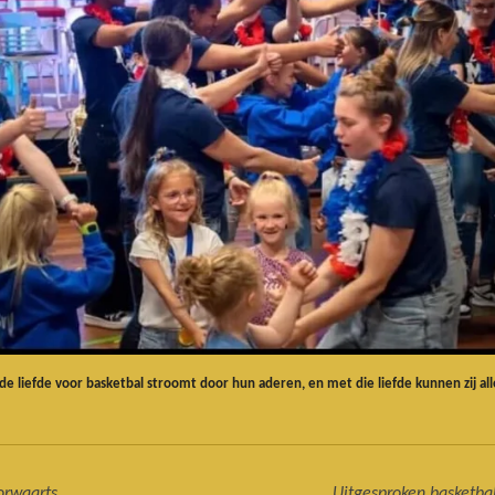
: de liefde voor basketbal stroomt door hun aderen, en met die liefde kunnen zij all
orwaarts
Uitgesproken basketbal