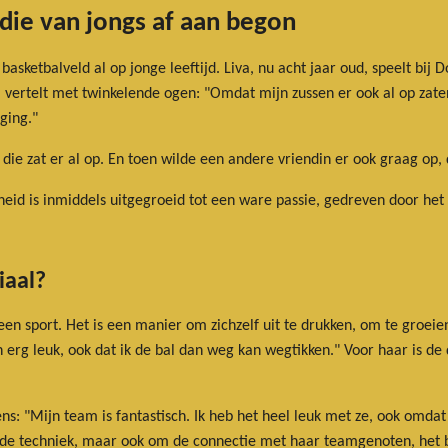
 die van jongs af aan begon
asketbalveld al op jonge leeftijd. Liva, nu acht jaar oud, speelt bij D
vertelt met twinkelende ogen: "Omdat mijn zussen er ook al op zaten,
ging."
n die zat er al op. En toen wilde een andere vriendin er ook graag op,
gheid is inmiddels uitgegroeid tot een ware passie, gedreven door he
iaal?
en sport. Het is een manier om zichzelf uit te drukken, om te groei
n erg leuk, ook dat ik de bal dan weg kan wegtikken." Voor haar is de
tens: "Mijn team is fantastisch. Ik heb het heel leuk met ze, ook om
m de techniek, maar ook om de connectie met haar teamgenoten, het 