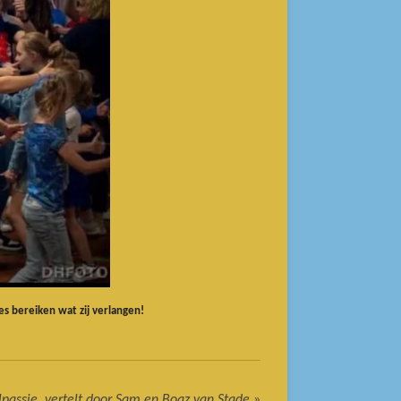
es bereiken wat zij verlangen!
passie, vertelt door Sam en Boaz van Stade
»