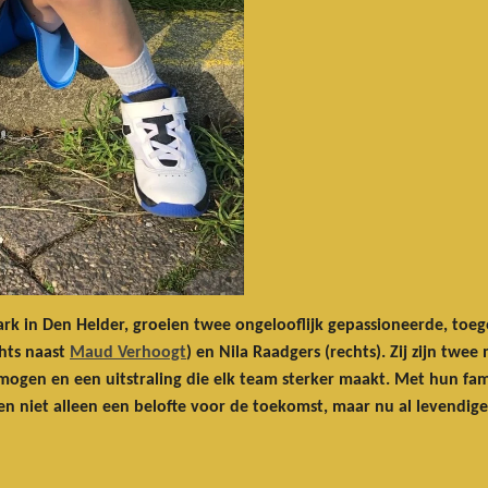
ark in Den Helder, groeien twee ongelooflijk gepassioneerde, toege
chts naast
Maud Verhoogt
) en Nila Raadgers (rechts). Zij zijn tw
mogen en een uitstraling die elk team sterker maakt. Met hun fami
den niet alleen een belofte voor de toekomst, maar nu al levendi