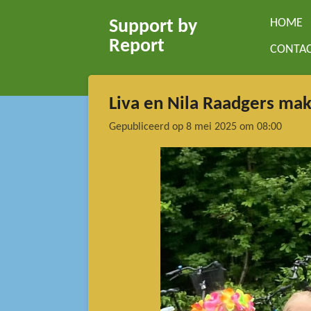
Ga
HOME
Support by
direct
Report
CONTA
naar
de
hoofdinhoud
Liva en Nila Raadgers ma
Gepubliceerd op 8 mei 2025 om 08:00