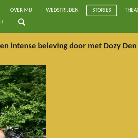
OVER MIJ
WEDSTRIJDEN
STORIES
THEA
CT
ken intense beleving door met Dozy Den