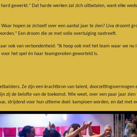
d gewerkt." Dat harde werken zal zich uitbetalen, want elke wedstr
? Waar hopen ze zichzelf over een aantal jaar te zien? Liva droomt gr
worden." Een droom die ze met volle overtuiging nastreeft.
 maar ook van verbondenheid: "Ik hoop ook met het team waar we nu in
e voor het spel én haar teamgenoten geworteld is.
tbalsters. Ze zijn een krachtbron van talent, doorzettingsvermogen 
 zijn zij de belofte van de toekomst. Wie weet, over een paar jaar zi
ue, strijdend voor hun ultieme doel: kampioen worden, en dat met ee