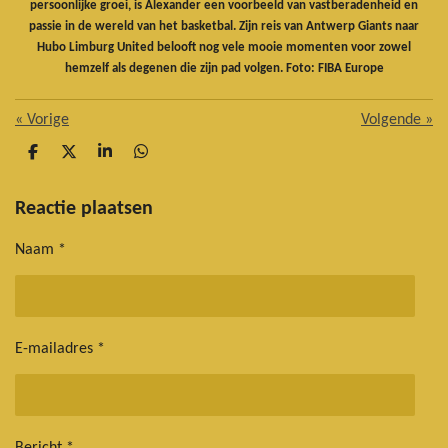
persoonlijke groei, is Alexander een voorbeeld van vastberadenheid en
passie in de wereld van het basketbal. Zijn reis van Antwerp Giants naar
Hubo Limburg United belooft nog vele mooie momenten voor zowel
hemzelf als degenen die zijn pad volgen. Foto: FIBA Europe
«
Vorige
Volgende
»
D
D
S
D
e
e
h
e
l
e
a
l
e
l
r
e
Reactie plaatsen
n
e
n
Naam *
E-mailadres *
Bericht *