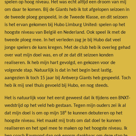
spelen op hoog niveau. Het was echt altijd een droom van mij
om daar te komen. Bij de Giants heb ik tot afgelopen seizoen in
de tweede ploeg gespeeld, in de Tweede Klasse, en dit seizoen
is het ervan gekomen bij Hubo Limburg United: spelen op het
hoogste niveau van België en Nederland. Ook speel ik met de
tweede ploeg mee. In het verleden zag je bij Hubo dat veel
jonge spelers de kans kregen. Met de club heb ik overleg gehad
over wat mijn doel was, en of ze dat dit seizoen konden
realiseren. Ik heb mijn hart gevolgd, en gekozen voor de
volgende stap. Natuurlijk is dat in het begin best lastig,
aangezien ik toch 15 jaar bij Antwerp Giants heb gespeeld. Toch
heb ik mij snel thuis gevoeld bij Hubo, en nog steeds.
Het is natuurlijk voor het eerst geweest dat ik tijdens een BNXT-
wedstrijd op het veld heb gestaan. Tegen mijn ouders zei ik al
e
dat mijn doel is om op mijn 18
te kunnen debuteren op het
hoogste niveau. Het maakt mij trots om dat doel te kunnen
realiseren en het spel mee te maken op het hoogste niveau. Ik
ben coach Raymond dan ook enorm dankbaar om deze stap te