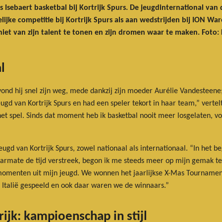
les Isebaert basketbal bij Kortrijk Spurs. De jeugdinternational va
ijke competitie bij Kortrijk Spurs als aan wedstrijden bij ION Ware
et van zijn talent te tonen en zijn dromen waar te maken. Foto:
l
ond hij snel zijn weg, mede dankzij zijn moeder Aurélie Vandesteene
ugd van Kortrijk Spurs en had een speler tekort in haar team,” vertel
et spel. Sinds dat moment heb ik basketbal nooit meer losgelaten, voora
gd van Kortrijk Spurs, zowel nationaal als internationaal. “In het be
Naarmate de tijd verstreek, begon ik me steeds meer op mijn gemak te 
momenten uit mijn jeugd. We wonnen het jaarlijkse X-Mas Tournament
 Italië gespeeld en ook daar waren we de winnaars.”
ijk: kampioenschap in stijl