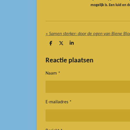
mogelijk is. Een luid en
«
Samen sterker: door de ogen van Biene Bl
D
D
S
e
e
h
l
e
a
e
l
r
Reactie plaatsen
n
e
Naam *
E-mailadres *