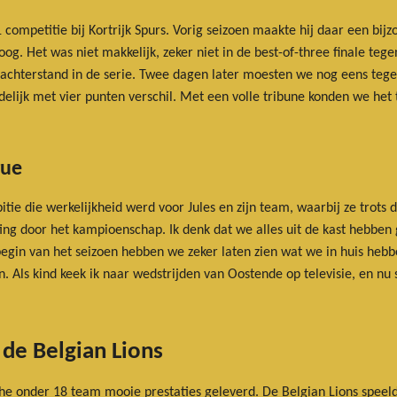
n 1 competitie bij Kortrijk Spurs. Vorig seizoen maakte hij daar een 
og. Het was niet makkelijk, zeker niet in de best-of-three finale te
achterstand in de serie. Twee dagen later moesten we nog eens te
elijk met vier punten verschil. Met een volle tribune konden we he
gue
e die werkelijkheid werd voor Jules en zijn team, waarbij ze trots d
g door het kampioenschap. Ik denk dat we alles uit de kast hebben
 begin van het seizoen hebben we zeker laten zien wat we in huis hebb
. Als kind keek ik naar wedstrijden van Oostende op televisie, en nu 
 de Belgian Lions
che onder 18 team mooie prestaties geleverd. De Belgian Lions spee