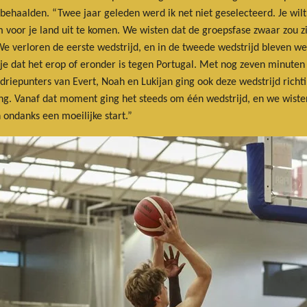
 behaalden. “Twee jaar geleden werd ik net niet geselecteerd. Je wilt n
m voor je land uit te komen. We wisten dat de groepsfase zwaar zou z
 We verloren de eerste wedstrijd, en in de tweede wedstrijd bleven w
e dat het erop of eronder is tegen Portugal. Met nog zeven minuten 
 driepunters van Evert, Noah en Lukijan ging ook deze wedstrijd rich
ng. Vanaf dat moment ging het steeds om één wedstrijd, en we wiste
 ondanks een moeilijke start.”