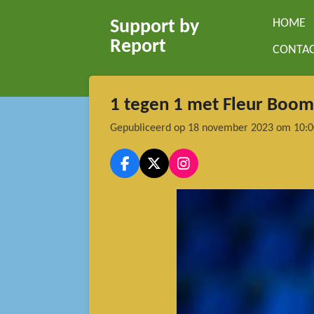
Ga
HOME
Support by
direct
Report
CONTA
naar
de
hoofdinhoud
1 tegen 1 met Fleur Boom
Gepubliceerd op 18 november 2023 om 10:0
F
X
I
a
n
c
s
e
t
b
a
o
g
o
r
k
a
m