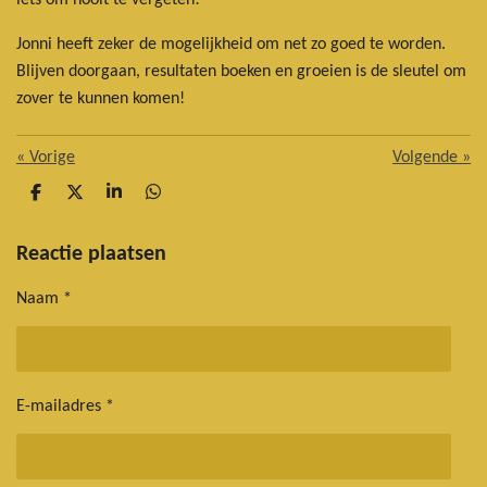
Jonni heeft zeker de mogelijkheid om net zo goed te worden.
Blijven doorgaan, resultaten boeken en groeien is de sleutel om
zover te kunnen komen!
«
Vorige
Volgende
»
D
D
S
D
e
e
h
e
l
e
a
l
e
l
r
e
Reactie plaatsen
n
e
n
Naam *
E-mailadres *