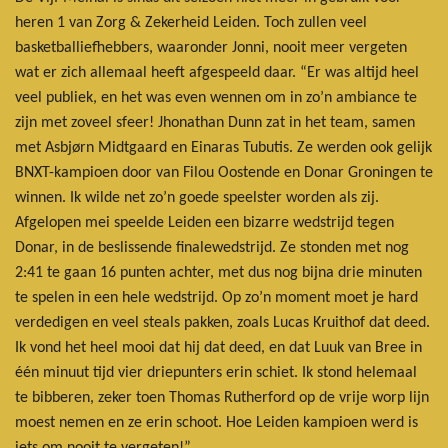
heren 1 van Zorg & Zekerheid Leiden. Toch zullen veel
basketballiefhebbers, waaronder Jonni, nooit meer vergeten
wat er zich allemaal heeft afgespeeld daar. “Er was altijd heel
veel publiek, en het was even wennen om in zo’n ambiance te
zijn met zoveel sfeer! Jhonathan Dunn zat in het team, samen
met Asbjørn Midtgaard en Einaras Tubutis. Ze werden ook gelijk
BNXT-kampioen door van Filou Oostende en Donar Groningen te
winnen. Ik wilde net zo’n goede speelster worden als zij.
Afgelopen mei speelde Leiden een bizarre wedstrijd tegen
Donar, in de beslissende finalewedstrijd. Ze stonden met nog
2:41 te gaan 16 punten achter, met dus nog bijna drie minuten
te spelen in een hele wedstrijd. Op zo’n moment moet je hard
verdedigen en veel steals pakken, zoals Lucas Kruithof dat deed.
Ik vond het heel mooi dat hij dat deed, en dat Luuk van Bree in
één minuut tijd vier driepunters erin schiet. Ik stond helemaal
te bibberen, zeker toen Thomas Rutherford op de vrije worp lijn
moest nemen en ze erin schoot. Hoe Leiden kampioen werd is
iets om nooit te vergeten!”