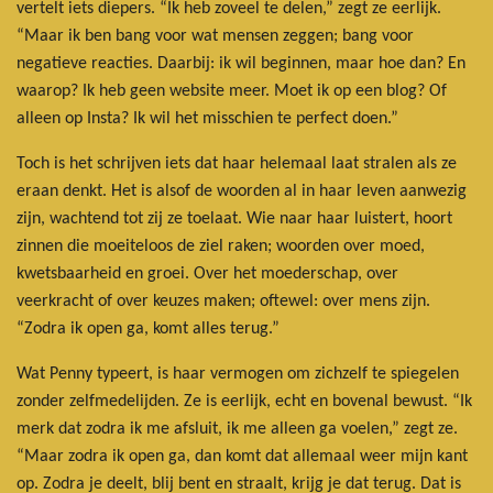
vertelt iets diepers. “Ik heb zoveel te delen,” zegt ze eerlijk.
“Maar ik ben bang voor wat mensen zeggen; bang voor
negatieve reacties. Daarbij: ik wil beginnen, maar hoe dan? En
waarop? Ik heb geen website meer. Moet ik op een blog? Of
alleen op Insta? Ik wil het misschien te perfect doen.”
Toch is het schrijven iets dat haar helemaal laat stralen als ze
eraan denkt. Het is alsof de woorden al in haar leven aanwezig
zijn, wachtend tot zij ze toelaat. Wie naar haar luistert, hoort
zinnen die moeiteloos de ziel raken; woorden over moed,
kwetsbaarheid en groei. Over het moederschap, over
veerkracht of over keuzes maken; oftewel: over mens zijn.
“Zodra ik open ga, komt alles terug.”
Wat Penny typeert, is haar vermogen om zichzelf te spiegelen
zonder zelfmedelijden. Ze is eerlijk, echt en bovenal bewust. “Ik
merk dat zodra ik me afsluit, ik me alleen ga voelen,” zegt ze.
“Maar zodra ik open ga, dan komt dat allemaal weer mijn kant
op. Zodra je deelt, blij bent en straalt, krijg je dat terug. Dat is