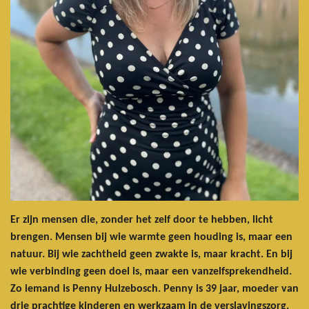
Er zijn mensen die, zonder het zelf door te hebben, licht
brengen. Mensen bij wie warmte geen houding is, maar een
natuur. Bij wie zachtheid geen zwakte is, maar kracht. En bij
wie verbinding geen doel is, maar een vanzelfsprekendheid.
Zo iemand is Penny Hulzebosch. Penny is 39 jaar, moeder van
drie prachtige kinderen en werkzaam in de verslavingszorg.