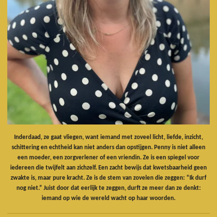
Inderdaad, ze gaat vliegen, want iemand met zoveel licht, liefde, inzicht,
schittering en echtheid kan niet anders dan opstijgen. Penny is niet alleen
een moeder, een zorgverlener of een vriendin. Ze is een spiegel voor
iedereen die twijfelt aan zichzelf. Een zacht bewijs dat kwetsbaarheid geen
zwakte is, maar pure kracht. Ze is de stem van zovelen die zeggen: “Ik durf
nog niet.” Juist door dat eerlijk te zeggen, durft ze meer dan ze denkt:
iemand op wie de wereld wacht op haar woorden.