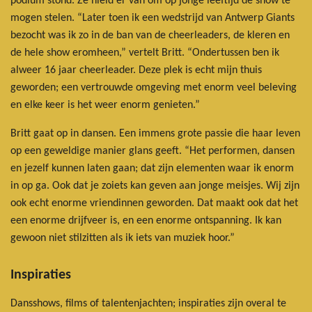
podium stond. Ze hield er van om op jonge leeftijd de show te
mogen stelen. “Later toen ik een wedstrijd van Antwerp Giants
bezocht was ik zo in de ban van de cheerleaders, de kleren en
de hele show eromheen,” vertelt Britt. “Ondertussen ben ik
alweer 16 jaar cheerleader. Deze plek is echt mijn thuis
geworden; een vertrouwde omgeving met enorm veel beleving
en elke keer is het weer enorm genieten.”
Britt gaat op in dansen. Een immens grote passie die haar leven
op een geweldige manier glans geeft. “Het performen, dansen
en jezelf kunnen laten gaan; dat zijn elementen waar ik enorm
in op ga. Ook dat je zoiets kan geven aan jonge meisjes. Wij zijn
ook echt enorme vriendinnen geworden. Dat maakt ook dat het
een enorme drijfveer is, en een enorme ontspanning. Ik kan
gewoon niet stilzitten als ik iets van muziek hoor.”
Inspiraties
Dansshows, films of talentenjachten; inspiraties zijn overal te