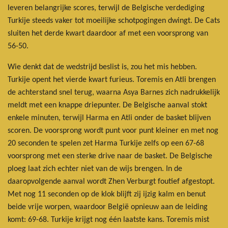
leveren belangrijke scores, terwijl de Belgische verdediging
Turkije steeds vaker tot moeilijke schotpogingen dwingt. De Cats
sluiten het derde kwart daardoor af met een voorsprong van
56-50.
Wie denkt dat de wedstrijd beslist is, zou het mis hebben.
Turkije opent het vierde kwart furieus. Toremis en Atli brengen
de achterstand snel terug, waarna Asya Barnes zich nadrukkelijk
meldt met een knappe driepunter. De Belgische aanval stokt
enkele minuten, terwijl Harma en Atli onder de basket blijven
scoren. De voorsprong wordt punt voor punt kleiner en met nog
20 seconden te spelen zet Harma Turkije zelfs op een 67-68
voorsprong met een sterke drive naar de basket.
De Belgische
ploeg laat zich echter niet van de wijs brengen. In de
daaropvolgende aanval wordt Zhen Verburgt foutief afgestopt.
Met nog 11 seconden op de klok blijft zij ijzig kalm en benut
beide vrije worpen, waardoor België opnieuw aan de leiding
komt: 69-68.
Turkije krijgt nog één laatste kans. Toremis mist