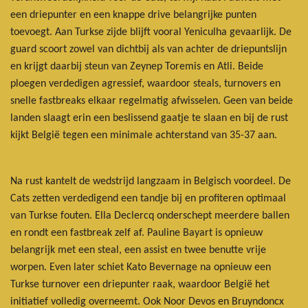
een driepunter en een knappe drive belangrijke punten
toevoegt. Aan Turkse zijde blijft vooral Yeniculha gevaarlijk. De
guard scoort zowel van dichtbij als van achter de driepuntslijn
en krijgt daarbij steun van Zeynep Toremis en Atli. Beide
ploegen verdedigen agressief, waardoor steals, turnovers en
snelle fastbreaks elkaar regelmatig afwisselen. Geen van beide
landen slaagt erin een beslissend gaatje te slaan en bij de rust
kijkt België tegen een minimale achterstand van 35-37 aan.
Na rust kantelt de wedstrijd langzaam in Belgisch voordeel. De
Cats zetten verdedigend een tandje bij en profiteren optimaal
van Turkse fouten. Ella Declercq onderschept meerdere ballen
en rondt een fastbreak zelf af. Pauline Bayart is opnieuw
belangrijk met een steal, een assist en twee benutte vrije
worpen. Even later schiet Kato Bevernage na opnieuw een
Turkse turnover een driepunter raak, waardoor België het
initiatief volledig overneemt. Ook Noor Devos en Bruyndoncx