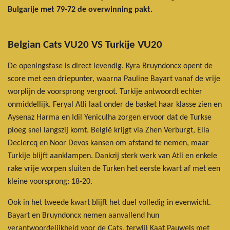
Bulgarije met 79-72 de overwinning pakt.
Belgian Cats VU20 VS Turkije VU20
De openingsfase is direct levendig. Kyra Bruyndoncx opent de
score met een driepunter, waarna Pauline Bayart vanaf de vrije
worplijn de voorsprong vergroot. Turkije antwoordt echter
onmiddellijk. Feryal Atli laat onder de basket haar klasse zien en
Aysenaz Harma en Idil Yeniculha zorgen ervoor dat de Turkse
ploeg snel langszij komt. België krijgt via Zhen Verburgt, Ella
Declercq en Noor Devos kansen om afstand te nemen, maar
Turkije blijft aanklampen. Dankzij sterk werk van Atli en enkele
rake vrije worpen sluiten de Turken het eerste kwart af met een
kleine voorsprong: 18-20.
Ook in het tweede kwart blijft het duel volledig in evenwicht.
Bayart en Bruyndoncx nemen aanvallend hun
verantwoordelijkheid voor de Cats, terwijl Kaat Pauwels met