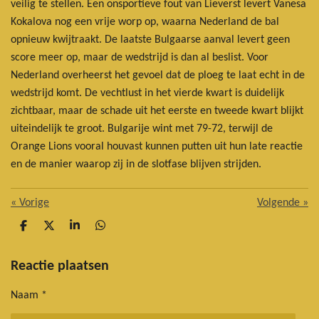
veilig te stellen. Een onsportieve fout van Lieverst levert Vanesa
Kokalova nog een vrije worp op, waarna Nederland de bal
opnieuw kwijtraakt. De laatste Bulgaarse aanval levert geen
score meer op, maar de wedstrijd is dan al beslist.
Voor
Nederland overheerst het gevoel dat de ploeg te laat echt in de
wedstrijd komt. De vechtlust in het vierde kwart is duidelijk
zichtbaar, maar de schade uit het eerste en tweede kwart blijkt
uiteindelijk te groot. Bulgarije wint met 79-72, terwijl de
Orange Lions vooral houvast kunnen putten uit hun late reactie
en de manier waarop zij in de slotfase blijven strijden.
«
Vorige
Volgende
»
D
D
S
D
e
e
h
e
l
e
a
l
e
l
r
e
Reactie plaatsen
n
e
n
Naam *