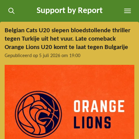
Ga
Support by Report
direct
naar
de
Belgian Cats U20 slepen bloedstollende thriller
hoofdinhoud
tegen Turkije uit het vuur. Late comeback
Orange Lions U20 komt te laat tegen Bulgarije
Gepubliceerd op 5 juli 2026 om 19:00