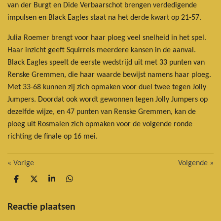
van der Burgt en Dide Verbaarschot brengen verdedigende
impulsen en Black Eagles staat na het derde kwart op 21-57.
Julia Roemer brengt voor haar ploeg veel snelheid in het spel.
Haar inzicht geeft Squirrels meerdere kansen in de aanval.
Black Eagles speelt de eerste wedstrijd uit met 33 punten van
Renske Gremmen, die haar waarde bewijst namens haar ploeg.
Met 33-68 kunnen zij zich opmaken voor duel twee tegen Jolly
Jumpers. Doordat ook wordt gewonnen tegen Jolly Jumpers op
dezelfde wijze, en 47 punten van Renske Gremmen, kan de
ploeg uit Rosmalen zich opmaken voor de volgende ronde
richting de finale op 16 mei.
«
Vorige
Volgende
»
D
D
S
D
e
e
h
e
l
e
a
l
e
l
r
e
Reactie plaatsen
n
e
n