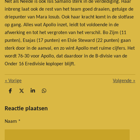
Net als Neede is ook Isis Samallo sterk in de verdediging. Haar
inbreng laat ook de rest van het team goed draaien, getuige de
driepunter van Mara Iosub. Ook haar kracht komt in de slotfase
op gang. Alles wat Apollo inzet, leidt tot voldoende in de
afwerking en tot het vergroten van het verschil. Bo Zijm (11
punten), Esajas (17 punten) en Elsie Steward (22 punten) gaan
sterk door in de aanval, en zo wint Apollo met ruime cijfers. Het
wordt 76-30 voor Apollo, dat daardoor in de B-divisie van de
Onder 16 Eredivisie koploper blijft.
«
Vorige
Volgende
»
D
D
S
D
e
e
h
e
l
e
a
l
e
l
r
e
Reactie plaatsen
n
e
n
Naam *