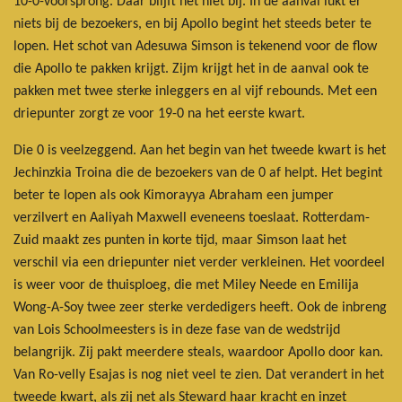
10-0-voorsprong. Daar blijft het niet bij. In de aanval lukt er
niets bij de bezoekers, en bij Apollo begint het steeds beter te
lopen. Het schot van Adesuwa Simson is tekenend voor de flow
die Apollo te pakken krijgt. Zijm krijgt het in de aanval ook te
pakken met twee sterke inleggers en al vijf rebounds. Met een
driepunter zorgt ze voor 19-0 na het eerste kwart.
Die 0 is veelzeggend. Aan het begin van het tweede kwart is het
Jechinzkia Troina die de bezoekers van de 0 af helpt. Het begint
beter te lopen als ook Kimorayya Abraham een jumper
verzilvert en Aaliyah Maxwell eveneens toeslaat. Rotterdam-
Zuid maakt zes punten in korte tijd, maar Simson laat het
verschil via een driepunter niet verder verkleinen. Het voordeel
is weer voor de thuisploeg, die met Miley Neede en Emilija
Wong-A-Soy twee zeer sterke verdedigers heeft. Ook de inbreng
van Lois Schoolmeesters is in deze fase van de wedstrijd
belangrijk. Zij pakt meerdere steals, waardoor Apollo door kan.
Van Ro-velly Esajas is nog niet veel te zien. Dat verandert in het
tweede kwart, als zij net als Steward haar kracht en inzet